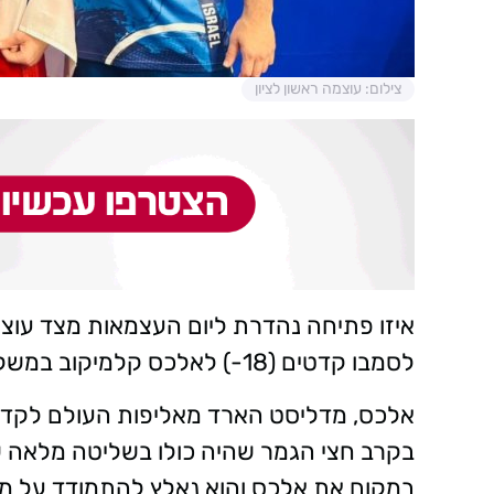
צילום: עוצמה ראשון לציון
איזו פתיחה נהדרת ליום העצמאות מצד עוצמה
לסמבו קדטים (18-) לאלכס קלמיקוב במשקל 64 ק״ג, בנוביסאד, סרביה.
בקרב חצי הגמר שהיה כולו בשליטה מלאה של
במקום את אלכס והוא נאלץ להתמודד על מ