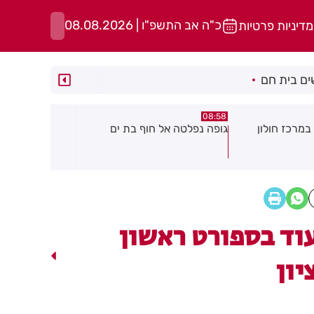
כ"ה אב התשפ"ו | 08.08.2026
מדיניות פרטיות
ם בית חם
05:43
08:29
ת ים
חשד להצתה בשלושה מוקדים ברמת
הסוף לקורקי
גן: שבעה דיירים נפגעו קל משאיפת
עשן
וד בספורט ראשון
יון