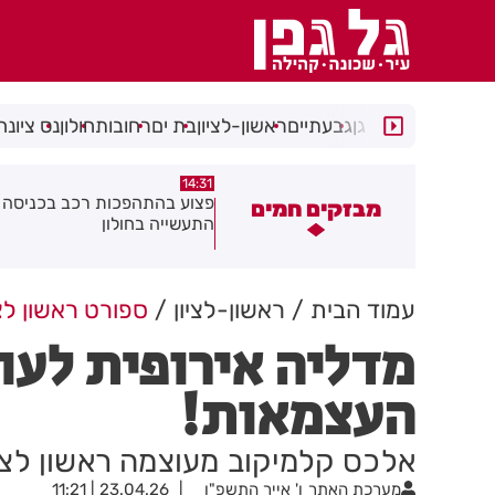
רמת גן
גבעתיים
ראשון-לציון
בת ים
רחובות
חולון
נס ציונה
14:15
14:31
צוע בהתהפכות רכב בכניסה לאזור
תיסלם ואתניקס הרימו את חולון
מבזקים חמים
תעשייה בחולון
באוויר
עמוד הבית
ראשון-לציון
ספורט ראשון לצי
מדליה אירופית לעו
העצמאות!
אלכס קלמיקוב מעוצמה ראשון לצי
מערכת האתר
ו' אייר התשפ"ו
23.04.26 | 11:21