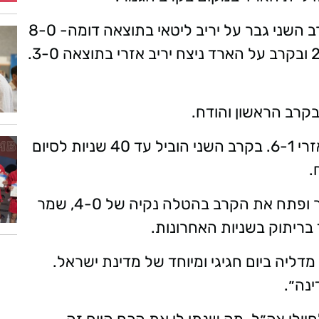
בקרב הראשון גבר על יריב צרפתי 8-0, בקרב השני גבר על יריב ליטאי בתוצאה דומה- 8-0
ויטל איתי 88 ק"ג, ניצח בקרב הראשון יריב אזרי 6-1. בקרב השני הוביל עד 40 שניות לסיום
.
נועם בלומנפלד 98 ק"ג, התחיל מרבע הגמר ופתח את הקרב בהטלה נקיה של 4-0, שמר
מדליה ביום חגיגי ומיוחד של מדינת ישראל.
נה״.