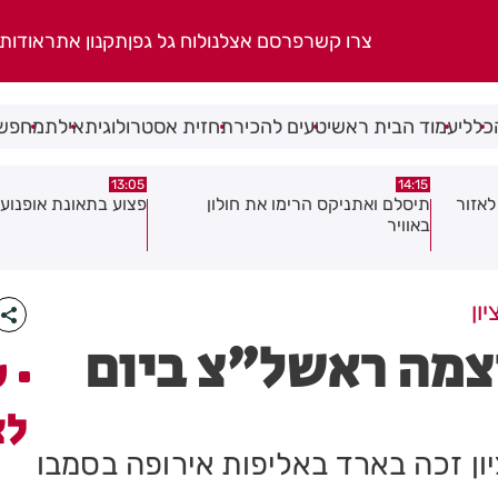
צרו קשר
פרסם אצלנו
לוח גל גפן
תקנון אתר
אודות
כללי
עמוד הבית ראשי
טעים להכיר
תחזית אסטרולוגית
אילת
מחפשי
08:58
13:05
פצוע בתאונת אופנוע במרכז חולון
גופה נפלטה אל חוף ב
ון
צמה ראשל"צ ביום
ע
לצ
ון זכה בארד באליפות אירופה בסמבו