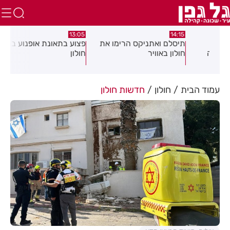
:58
13:05
14:15
תיסלם ואתניקס הרימו את
פצוע בתאונת אופנוע במרכז
גופ
חולון באוויר
חולון
עמוד הבית
חולון
חדשות חולון