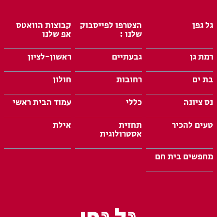
גל גפן
הצטרפו לפייסבוק
קבוצות הוואטס
שלנו :
אפ שלנו
רמת גן
גבעתיים
ראשון-לציון
בת ים
רחובות
חולון
נס ציונה
כללי
עמוד הבית ראשי
טעים להכיר
תחזית
אילת
אסטרולוגית
מחפשים בית חם