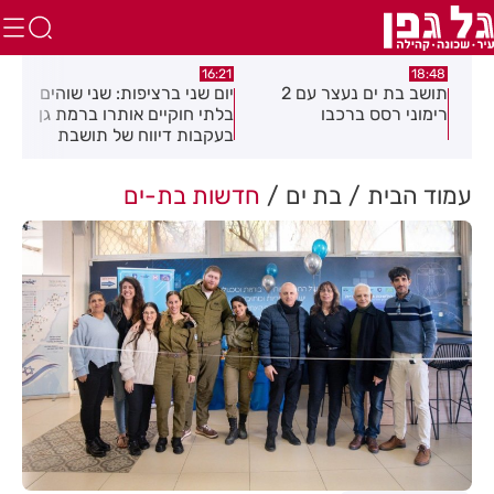
:04
16:21
18:48
כה
תושב בת ים נעצר עם 2
יום שני ברציפות: שני שוהים
צעי
רימוני רסס ברכבו
בלתי חוקיים אותרו ברמת גן
בכנ
בעקבות דיווח של תושבת
עמוד הבית
בת ים
חדשות בת-ים