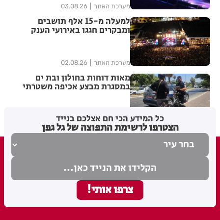
מערכת האתר
03.08.26
למעלה מ-15 אלף תושבים
ומבקרים חגגו באירועי הענק
לפתיחת שנת ה-100 לבת-ים
מערכת האתר
02.08.26
מאות דוחות בחולון ובת ים
במסגרת מבצע אכיפה משטרתי
כל המידע הכי חם אצלכם בנייד
מערכת האתר
02.08.26
הצטרפו לרשימת התפוצה של גל גפן