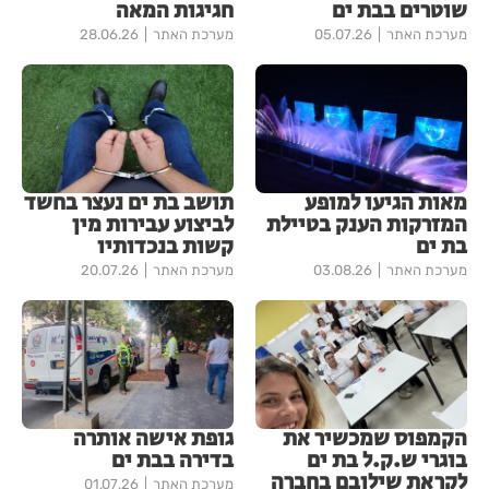
שוטרים בבת ים
חגיגות המאה
מערכת האתר
05.07.26
מערכת האתר
28.06.26
מאות הגיעו למופע
תושב בת ים נעצר בחשד
המזרקות הענק בטיילת
לביצוע עבירות מין
בת ים
קשות בנכדותיו
מערכת האתר
03.08.26
מערכת האתר
20.07.26
הקמפוס שמכשיר את
גופת אישה אותרה
בוגרי ש.ק.ל בת ים
בדירה בבת ים
לקראת שילובם בחברה
מערכת האתר
01.07.26