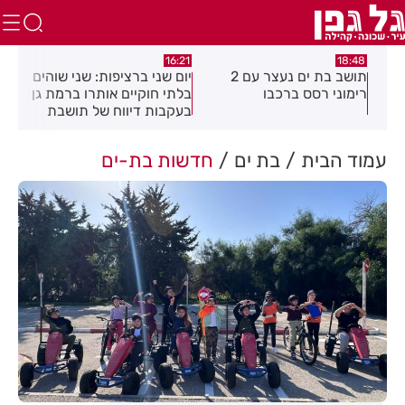
:04
16:21
18:48
כה
תושב בת ים נעצר עם 2
יום שני ברציפות: שני שוהים
צעי
רימוני רסס ברכבו
בלתי חוקיים אותרו ברמת גן
בכנ
בעקבות דיווח של תושבת
עמוד הבית
בת ים
חדשות בת-ים