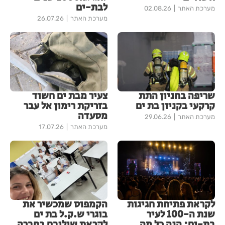
לבת-ים
מערכת האתר
02.08.26
מערכת האתר
26.07.26
שריפה בחניון התת
צעיר מבת ים חשוד
קרקעי בקניון בת ים
בזריקת רימון אל עבר
מסעדה
מערכת האתר
29.06.26
מערכת האתר
17.07.26
לקראת פתיחת חגיגות
הקמפוס שמכשיר את
שנת ה-100 לעיר
בוגרי ש.ק.ל בת ים
בת-ים: הנה כל מה
לקראת שילובם בחברה