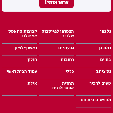
גל גפן
הצטרפו לפייסבוק
קבוצות הוואטס
שלנו :
אפ שלנו
רמת גן
גבעתיים
ראשון-לציון
בת ים
רחובות
חולון
נס ציונה
כללי
עמוד הבית ראשי
טעים להכיר
תחזית
אילת
אסטרולוגית
מחפשים בית חם