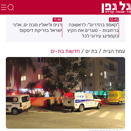
:32
11:48
12:45
ים
"קאמפ בהדרים": לראשונה
דניס וליאולין מבת ים, אלוף
הול
ברחובות - סוגרים את הקיץ
ישראל בזריקת דיסקוס
במר
בקמפינג עירוני לכל
המשפחה!
עמוד הבית
בת ים
חדשות בת-ים