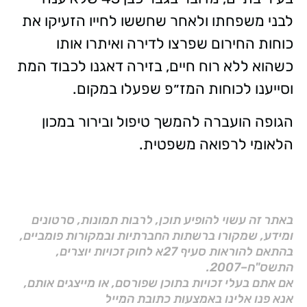
לבני משפחתו ולאחר שחששו לחייו הזעיקו את
כוחות החירום שפרצו לדירה ואיתרו אותו
כשהוא ללא רוח חיים, בזירה דאגנו לכבוד המת
וסייענו לכוחות המז״פ שפעלו במקום.
הגופה הועברה להמשך טיפול ובירור במכון
הלאומי לרפואה משפטית.
באתר זה עשוי להופיע תוכן, לרבות תמונות, סרטונים
ומידע, שמקורו ברשתות החברתיות ובמקורות פומביים,
בהתאם להוראות סעיף 27א לחוק זכויות יוצרים,
התשס"ח–2007.
אם אתם בעלי זכויות בתוכן שפורסם, או מייצגים אותם,
אנא פנו אלינו באמצעות כתובת המייל