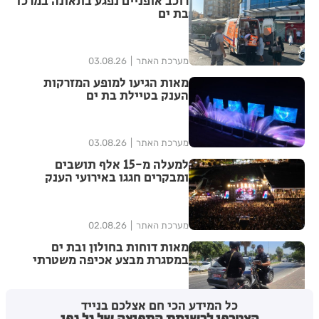
רוכב אופניים נפגע בתאונה במרכז
בת ים
מערכת האתר
03.08.26
מאות הגיעו למופע המזרקות
הענק בטיילת בת ים
מערכת האתר
03.08.26
למעלה מ-15 אלף תושבים
ומבקרים חגגו באירועי הענק
לפתיחת שנת ה-100 לבת-ים
מערכת האתר
02.08.26
מאות דוחות בחולון ובת ים
במסגרת מבצע אכיפה משטרתי
כל המידע הכי חם אצלכם בנייד
מערכת האתר
02.08.26