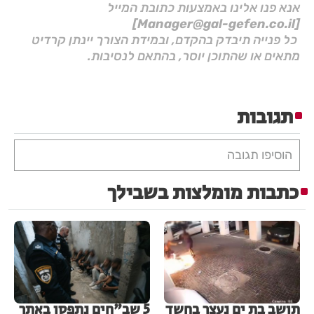
אנא פנו אלינו באמצעות כתובת המייל
[Manager@gal-gefen.co.il]
כל פנייה תיבדק בהקדם, ובמידת הצורך יינתן קרדיט
מתאים או שהתוכן יוסר, בהתאם לנסיבות.
תגובות
הוסיפו תגובה
כתבות מומלצות בשבילך
תושב בת ים נעצר בחשד
5 שב"חים נתפסו באתר