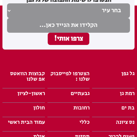
הצטרפו לרשימת התפוצה של גל גפן
גל גפן
הצטרפו לפייסבוק
קבוצות הוואטס
שלנו :
אפ שלנו
רמת גן
גבעתיים
ראשון-לציון
בת ים
רחובות
חולון
נס ציונה
כללי
עמוד הבית ראשי
טעים להכיר
תחזית
אילת