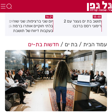
:04
16:21
18:48
כה
תושב בת ים נעצר עם 2
יום שני ברציפות: שני שוהים
צעי
רימוני רסס ברכבו
בלתי חוקיים אותרו ברמת גן
בכנ
בעקבות דיווח של תושבת
עמוד הבית
בת ים
חדשות בת-ים