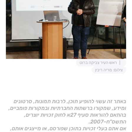
ראש העיר צביקה ברוט
צילום: מריה ריבין
באתר זה עשוי להופיע תוכן, לרבות תמונות, סרטונים
ומידע, שמקורו ברשתות החברתיות ובמקורות פומביים,
בהתאם להוראות סעיף 27א לחוק זכויות יוצרים,
התשס"ח–2007.
אם אתם בעלי זכויות בתוכן שפורסם, או מייצגים אותם,