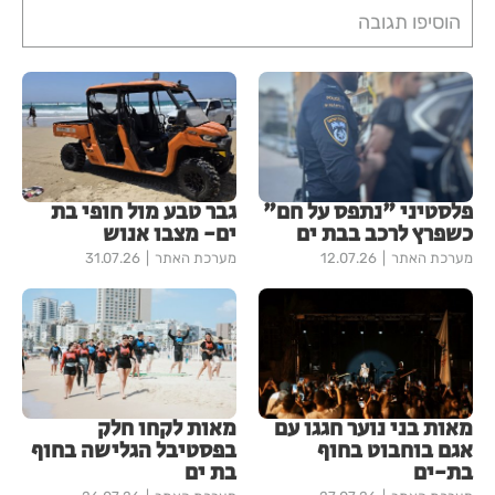
הוסיפו תגובה
פלסטיני "נתפס על חם"
גבר טבע מול חופי בת
כשפרץ לרכב בבת ים
ים- מצבו אנוש
מערכת האתר
12.07.26
מערכת האתר
31.07.26
מאות בני נוער חגגו עם
מאות לקחו חלק
אגם בוחבוט בחוף
בפסטיבל הגלישה בחוף
בת-ים
בת ים