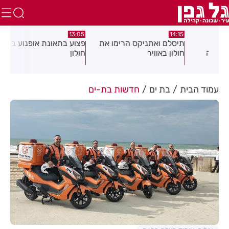
:58
13:05
14:15
תיסלם ואתניקס הרימו את
פצוע בתאונת אופנוע במרכז
גופ
חולון באוויר
חולון
עמוד הבית
בת ים
חדשות בת-ים