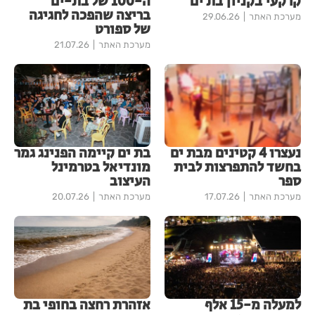
קרקעי בקניון בת ים
ה-100 של בת-ים
בריצה שהפכה לחגיגה
מערכת האתר
29.06.26
של ספורט
מערכת האתר
21.07.26
נעצרו 4 קטינים מבת ים
בת ים קיימה הפנינג גמר
בחשד להתפרצות לבית
מונדיאל בטרמינל
ספר
העיצוב
מערכת האתר
17.07.26
מערכת האתר
20.07.26
למעלה מ-15 אלף
אזהרת רחצה בחופי בת