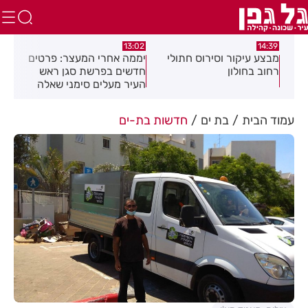
12:45
13:02
ס חתולי
יממה אחרי המעצר: פרטים
"קאמפ בהדרים": לראשונה
חדשים בפרשת סגן ראש
ברחובות - סוגרים את הקי
העיר מעלים סימני שאלה
בקמפינג עירוני לכל
המשפחה!
עמוד הבית
בת ים
חדשות בת-ים