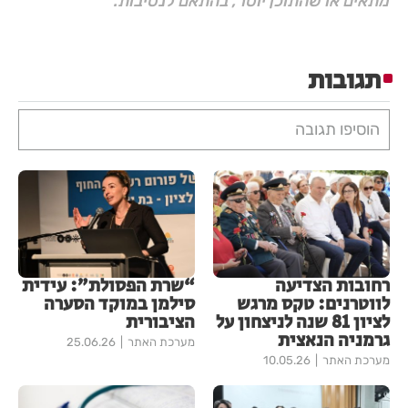
מתאים או שהתוכן יוסר, בהתאם לנסיבות.
תגובות
הוסיפו תגובה
רחובות הצדיעה
“שרת הפסולת”: עידית
לווטרנים: טקס מרגש
סילמן במוקד הסערה
לציון 81 שנה לניצחון על
הציבורית
גרמניה הנאצית
מערכת האתר
25.06.26
מערכת האתר
10.05.26