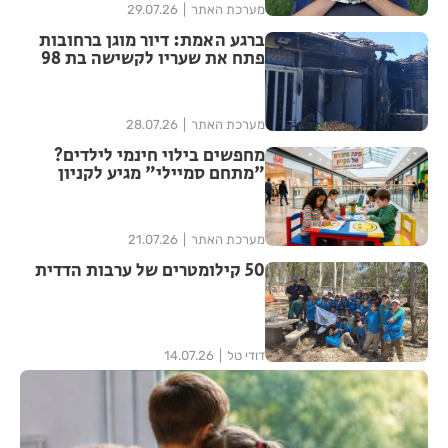
מערכת האתר
29.07.26
ברגע האמת: דיור מוגן ברחובות
פתח את שעריו לקשישה בת 98
שפונתה מביתה בעקבות שריפה
מערכת האתר
28.07.26
מחפשים בילוי חינמי לילדים?
"מתחם סמיילי" מגיע לקניון
עופר רחובות
מערכת האתר
21.07.26
50 קילומטרים של ערבות הדדית
דודי טל
14.07.26