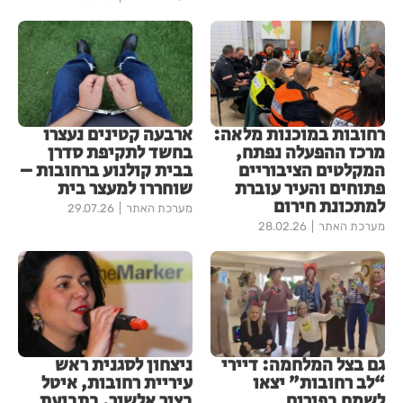
רחובות במוכנות מלאה:
ארבעה קטינים נעצרו
מרכז ההפעלה נפתח,
בחשד לתקיפת סדרן
המקלטים הציבוריים
בבית קולנוע ברחובות –
פתוחים והעיר עוברת
שוחררו למעצר בית
למתכונת חירום
מערכת האתר
29.07.26
מערכת האתר
28.02.26
גם בצל המלחמה: דיירי
ניצחון לסגנית ראש
“לב רחובות” יצאו
עיריית רחובות, איטל
לשמח בפורים
בציר אלשיך, בתביעת