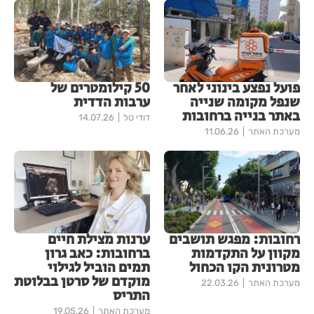
פועל נפצע בינוני לאחר
50 קילומטרים של
שנפל מקומה שנייה
ערבות הדדית
באתר בנייה ברחובות
דודי טל
14.07.26
מערכת האתר
11.06.26
רחובות: מפגש תושבים
ערנות מצילת חיים
מקוון על התקדמות
ברחובות: כאב גרון
מטרונית הקו הכחול
תמים הוביל לגילוי
מוקדם של סרטן בבלוטת
מערכת האתר
22.03.26
התריס
מערכת האתר
19.05.26