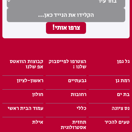
גל גפן
הצטרפו לפייסבוק
קבוצות הוואטס
שלנו :
אפ שלנו
רמת גן
גבעתיים
ראשון-לציון
בת ים
רחובות
חולון
נס ציונה
כללי
עמוד הבית ראשי
טעים להכיר
תחזית
אילת
אסטרולוגית