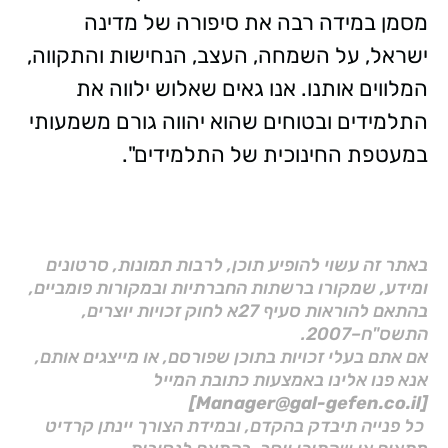
מסמן במידה רבה את סיפורה של מדינה
ישראל, על השמחה, העצב, הנחישות והתקווה,
המלווים אותנו. אנו גאים שאלוש ילווה את
התלמידים ובטוחים שהוא יהווה גורם משמעותי
במעטפת החינוכית של התלמידים".
באתר זה עשוי להופיע תוכן, לרבות תמונות, סרטונים
ומידע, שמקורו ברשתות החברתיות ובמקורות פומביים,
בהתאם להוראות סעיף 27א לחוק זכויות יוצרים,
התשס"ח–2007.
אם אתם בעלי זכויות בתוכן שפורסם, או מייצגים אותם,
אנא פנו אלינו באמצעות כתובת המייל
[Manager@gal-gefen.co.il]
כל פנייה תיבדק בהקדם, ובמידת הצורך יינתן קרדיט