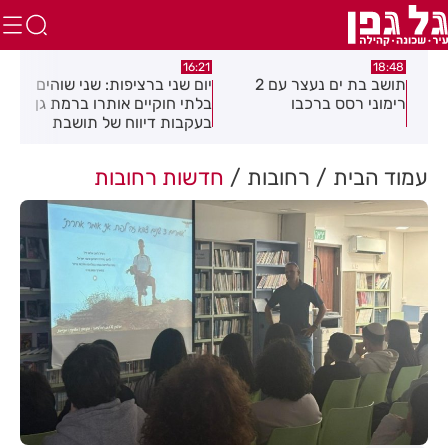
:04
16:21
18:48
כה
תושב בת ים נעצר עם 2
יום שני ברציפות: שני שוהים
צעי
רימוני רסס ברכבו
בלתי חוקיים אותרו ברמת גן
בכנ
בעקבות דיווח של תושבת
עמוד הבית
רחובות
חדשות רחובות