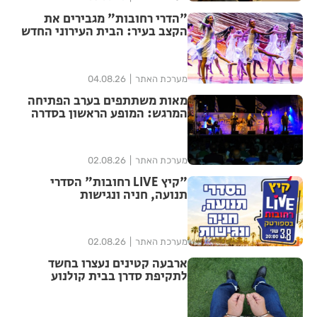
"הדרי רחובות" מגבירים את
הקצב בעיר: הבית העירוני החדש
לאומנויות הריקוד נפתח ברחובות
מערכת האתר
04.08.26
מאות משתתפים בערב הפתיחה
המרגש: המופע הראשון בסדרה
הנוסטלגית "שרים לך רחובות"
יצא לדרך בפעם ה-17
מערכת האתר
02.08.26
"קיץ LIVE רחובות" הסדרי
תנועה, חניה ונגישות
מערכת האתר
02.08.26
ארבעה קטינים נעצרו בחשד
לתקיפת סדרן בבית קולנוע
ברחובות – שוחררו למעצר בית