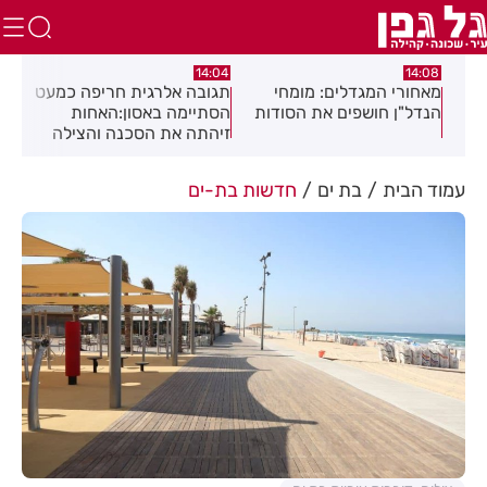
:54
14:04
14:08
מאחורי המגדלים: מומחי
תגובה אלרגית חריפה כמעט
משמ
הנדל"ן חושפים את הסודות
הסתיימה באסון:האחות
לדר
זיהתה את הסכנה והצילה
את המטופל
עמוד הבית
בת ים
חדשות בת-ים