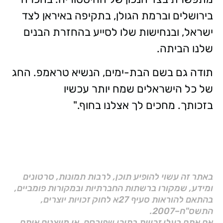
בירושלים וברמת הגולן, בתקיפה באיראן לצד
ישראל, ובנחישות שלו לסייע בהחזרת הבנים
שלנו הביתה.
תודה גם בשם הבת-ימים, הנשיא טראמפ. החג
של כל הישראלים שמח יותר עכשיו
בזכותך. מחכים לך אצלנו בחוף."
באתר זה עשוי להופיע תוכן, לרבות תמונות, סרטונים
ומידע, שמקורו ברשתות החברתיות ובמקורות פומביים,
בהתאם להוראות סעיף 27א לחוק זכויות יוצרים,
התשס"ח–2007.
אם אתם בעלי זכויות בתוכן שפורסם, או מייצגים אותם,