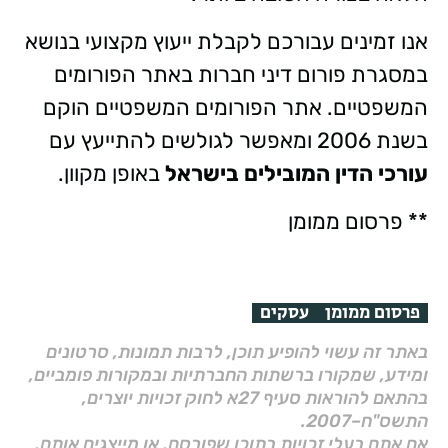
אנו זמינים עבורכם לקבלת ייעוץ מקצועי בנושא
במסגרת פורום דיני חברות באתר הפורומים
המשפטיים. אתר הפורומים המשפטיים הוקם
בשנת 2006 ומאפשר לגולשים להתייעץ עם
עורכי הדין המובילים בישראל
באופן מקוון.
** פרסום ממומן
פרסום ממומן
עסקים
באתר זה עשוי להופיע תוכן, לרבות תמונות, סרטונים
ומידע, שמקורו ברשתות החברתיות ובמקורות פומביים,
בהתאם להוראות סעיף 27א לחוק זכויות יוצרים,
התשס"ח–2007.
אם אתם בעלי זכויות בתוכן שפורסם, או מייצגים אותם,