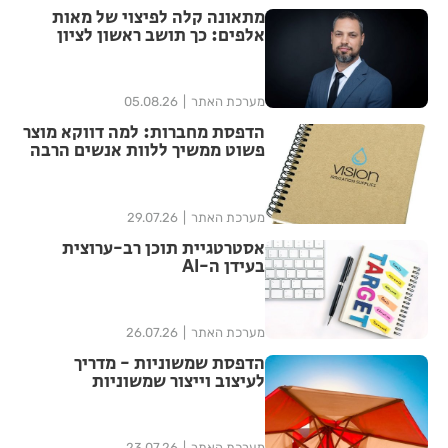
מתאונה קלה לפיצוי של מאות
אלפים: כך תושב ראשון לציון
הצליח להגדיל יותר מפי ארבע את
הפיצוי מחברת הביטוח
מערכת האתר
05.08.26
הדפסת מחברות: למה דווקא מוצר
פשוט ממשיך ללוות אנשים הרבה
אחרי האירוע?
מערכת האתר
29.07.26
אסטרטגיית תוכן רב-ערוצית
בעידן ה-AI
מערכת האתר
26.07.26
הדפסת שמשוניות - מדריך
לעיצוב וייצור שמשוניות
איכותיות
מערכת האתר
23.07.26