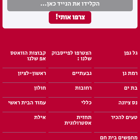
גל גפן
הצטרפו לפייסבוק
קבוצות הוואטס
שלנו :
אפ שלנו
רמת גן
גבעתיים
ראשון-לציון
בת ים
רחובות
חולון
נס ציונה
כללי
עמוד הבית ראשי
טעים להכיר
תחזית
אילת
אסטרולוגית
מחפשים בית חם