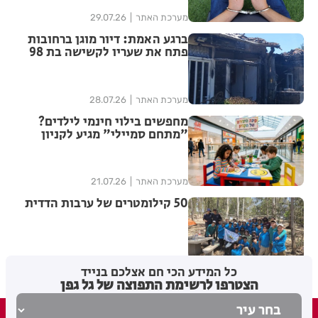
מערכת האתר
29.07.26
ברגע האמת: דיור מוגן ברחובות
פתח את שעריו לקשישה בת 98
שפונתה מביתה בעקבות שריפה
מערכת האתר
28.07.26
מחפשים בילוי חינמי לילדים?
"מתחם סמיילי" מגיע לקניון
עופר רחובות
מערכת האתר
21.07.26
50 קילומטרים של ערבות הדדית
דודי טל
14.07.26
כל המידע הכי חם אצלכם בנייד
הצטרפו לרשימת התפוצה של גל גפן