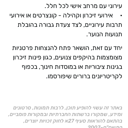
עירוני עם מרחב אישי לכל חלל.
• אירועי זיכרון וקהילה - קונצרטים או אירועי
תרבות עירוניים, לצד צעדת גבורה בהובלת
תנועות הנוער.
יחד עם זאת, הושאר פתח להנצחות פרטניות
מצומצמות בהיקפים צנועים, כגון פינות זיכרון
בגינות ציבוריות או במוסדות חינוך, בכפוף
לקריטריונים ברורים שיפורסמו.
באתר זה עשוי להופיע תוכן, לרבות תמונות, סרטונים
ומידע, שמקורו ברשתות החברתיות ובמקורות פומביים,
בהתאם להוראות סעיף 27א לחוק זכויות יוצרים,
התשס"ח–2007.