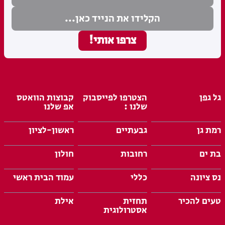
גל גפן
הצטרפו לפייסבוק
קבוצות הוואטס
שלנו :
אפ שלנו
רמת גן
גבעתיים
ראשון-לציון
בת ים
רחובות
חולון
נס ציונה
כללי
עמוד הבית ראשי
טעים להכיר
תחזית
אילת
אסטרולוגית