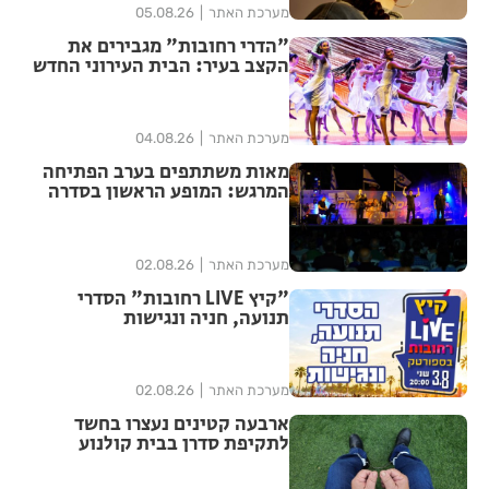
מערכת האתר
05.08.26
"הדרי רחובות" מגבירים את
הקצב בעיר: הבית העירוני החדש
לאומנויות הריקוד נפתח ברחובות
מערכת האתר
04.08.26
מאות משתתפים בערב הפתיחה
המרגש: המופע הראשון בסדרה
הנוסטלגית "שרים לך רחובות"
יצא לדרך בפעם ה-17
מערכת האתר
02.08.26
"קיץ LIVE רחובות" הסדרי
תנועה, חניה ונגישות
מערכת האתר
02.08.26
ארבעה קטינים נעצרו בחשד
לתקיפת סדרן בבית קולנוע
ברחובות – שוחררו למעצר בית