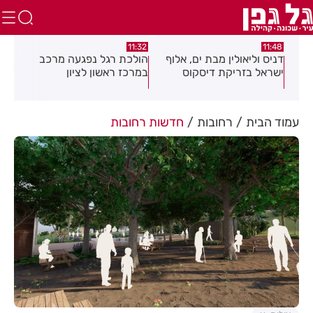
:30
10:46
11:32
וף
הולכת רגל נפגעה מרכב
עמותת שניר חילקה ילקוטים
במרכז ראשון לציון
לילדים בחולון ובת ים
בגי
עמוד הבית
רחובות
חדשות רחובות