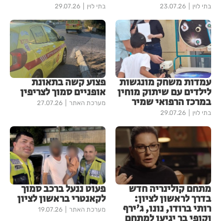
בתי לוין
23.07.26
בתי לוין
29.07.26
עמדות משחק מונגשות
פצוע קשה בתאונת
לילדים עם שיתוק מוחין
אופניים סמוך לצריפין
במרכז הרפואי שמיר
מערכת האתר
27.07.26
בתי לוין
29.07.26
מתחם קולינריה חדש
פעוט ננעל ברכב סמוך
בדרך לראשון לציון:
לקאנטרי בראשון לציון
רותי ברודו, נונו, ג'ירף
מערכת האתר
19.07.26
וקופי בר יגיעו למתחם