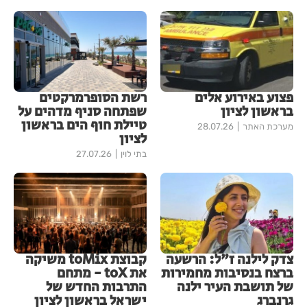
פצוע באירוע אלים
רשת הסופרמרקטים
בראשון לציון
שפתחה סניף מדהים על
טיילת חוף הים בראשון
מערכת האתר
28.07.26
לציון
בתי לוין
27.07.26
צדק לילנה ז"ל: הרשעה
קבוצת toMix משיקה
ברצח בנסיבות מחמירות
את toX - מתחם
של תושבת העיר ילנה
התרבות החדש של
גרנברג
ישראל בראשון לציון