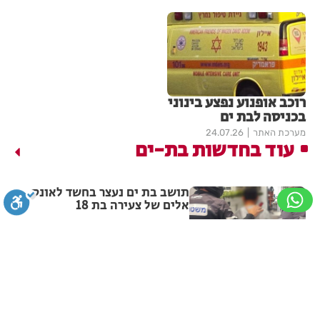
רוכב אופנוע נפצע בינוני
בכניסה לבת ים
מערכת האתר
24.07.26
עוד בחדשות בת-ים
תושב בת ים נעצר בחשד לאונס
אלים של צעירה בת 18
מערכת האתר
06.08.26
סגירה
ביטול הבהובים
מונוכרום
ספיה
מאות משפחות השתתפו באירוע
הקיץ בגן הי"א בבת ים
ניגודיות גבוהה
שחור צהוב
היפוך צבעים
הדגשת כותרות