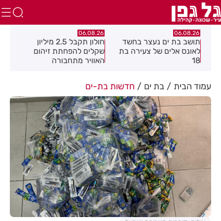
.26
06.08.26
06.08.26
תושב בת ים נעצר בחשד
חולון תקבל 2.5 מיליון
נעצ
לאונס אלים של צעירה בת
שקלים להפחתת זיהום
בחש
18
האוויר מתחבורה
תחנ
בקב
עמוד הבית
בת ים
חדשות בת-ים