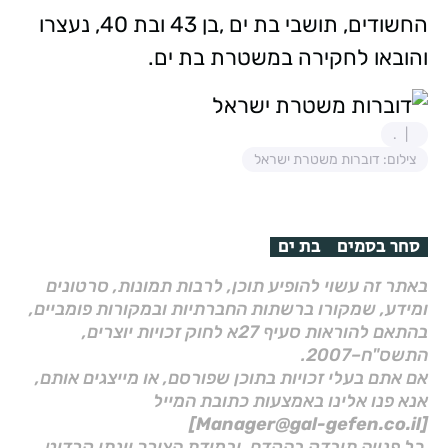
החשודים, תושבי בת ים ,בן 43 ובת 40, נעצרו
והובאו לחקירה במשטרת בת ים.
.
צילום: דוברות משטרת ישראל
סחר בסמים
בת ים
באתר זה עשוי להופיע תוכן, לרבות תמונות, סרטונים
ומידע, שמקורו ברשתות החברתיות ובמקורות פומביים,
בהתאם להוראות סעיף 27א לחוק זכויות יוצרים,
התשס"ח–2007.
אם אתם בעלי זכויות בתוכן שפורסם, או מייצגים אותם,
אנא פנו אלינו באמצעות כתובת המייל
[Manager@gal-gefen.co.il]
כל פנייה תיבדק בהקדם, ובמידת הצורך יינתן קרדיט