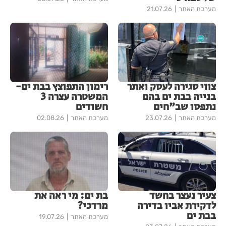
מערכת האתר
21.07.26
צווי סגירה לעסק ואתר
רימון התפוצץ בבת ים-
בנייה בבת ים בהם
המשטרה עצרה 3
נתפסו שב"חים
חשודים
מערכת האתר
23.07.26
מערכת האתר
02.08.26
צעיר נעצר בחשד
בת ים: מי ראה את
לדקירת אביו בדירה
מרדכי?
בבת ים
מערכת האתר
19.07.26