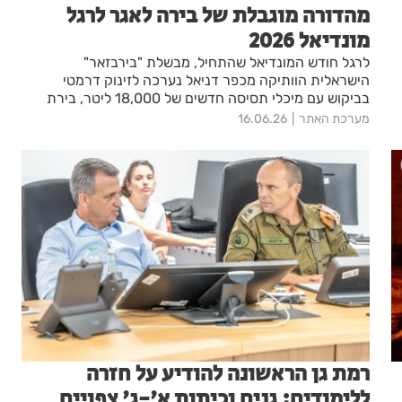
מהדורה מוגבלת של בירה לאגר לרגל
מונדיאל 2026
לרגל חודש המונדיאל שהתחיל, מבשלת "בירבזאר"
הישראלית הוותיקה מכפר דניאל נערכה לזינוק דרמטי
בביקוש עם מיכלי תסיסה חדשים של 18,000 ליטר, בירת
לאגר קלילה במהדורה היסטורית עם 5 תוויות נוסטלגיות
מערכת האתר
16.06.26
("הגול של ישראל במקסיקו 70'", "היד של מראדונה", "זידאן
נוגח") ומארז ענק של 48 פחיות לצפייה חברתית, כמניין
הנבחרות בטורניר.
רמת גן הראשונה להודיע על חזרה
ללימודים: גנים וכיתות א'-ג' צפויים