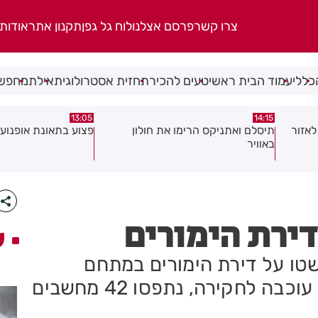
צרו קשר
פרסם אצלנו
לוח גל גפן
תקנון אתר
אודות
כללי
עמוד הבית ראשי
טעים להכיר
תחזית אסטרולוגית
אילת
מחפשי
08:58
13:05
פצוע בתאונת אופנוע במרכז חולון
גופה נפלטה אל חוף ב
דירת הימורים
ע
טו על דירת הימורים במתחם
הבורסה ברמת גן. מפעילת המקום עוכבה לחקירה, נתפסו 42 מחשבים