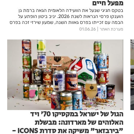
מפעל חיים
בטקס חגיגי שנעל את הוועידה הלאומית הגאה ברמת גן
הוענקו פרסי הנראות לשנת 2026. יניב ביטון הופתע על
הבמה עם זכייתו בפרס גאוות השנה, שמעון שירזי זכה בפרס
מפעל חיים, ועשרות אנשי תקשורת, תרבות ודיגיטל זכו
מערכת האתר
01.06.26
להוקרה על תרומתם לקידום הנראות והשוויון של הקהילה
הגאה בישראל.
הגול של ישראל במקסיקו 70' ויד
האלוהים של מארדונה: מבשלת
"בירבזאר" משיקה את סדרת ICONS -