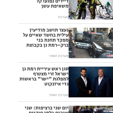
דיירים נפגעו קל
משאיפת עשן
מערכת
נעצר תושב מודיעין
עילית בחשד שאיים על
מפקד תחנת בני
ברק–רמת גן בקבוצת
ווטסאפ
מערכת האתר
סגן ראש עיריית רמת גן
ישראל זרי מצטרף
למפלגת "ישר" בראשות
גדי איזנקוט
מערכת האתר
יום שני ברציפות: שני