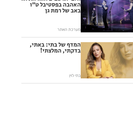
האהבה בפסטיבל ט״ו
באב של רמת גן
מערכת האתר
המדף של בתי: באתי,
בדקתי, המלצתי!
בתי לוין