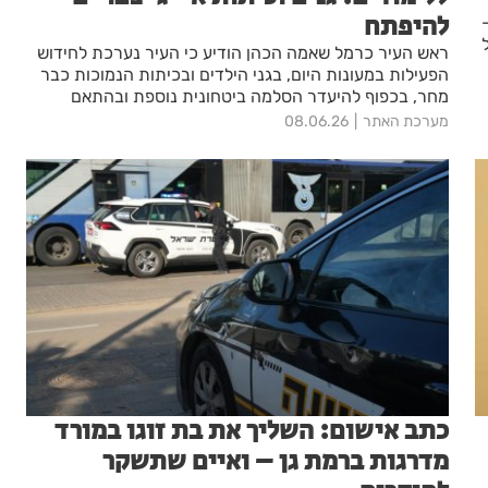
להיפתח
ראש העיר כרמל שאמה הכהן הודיע כי העיר נערכת לחידוש
הפעילות במעונות היום, בגני הילדים ובכיתות הנמוכות כבר
מחר, בכפוף להיעדר הסלמה ביטחונית נוספת ובהתאם
להנחיות פיקוד העורף.
מערכת האתר
08.06.26
כתב אישום: השליך את בת זוגו במורד
מדרגות ברמת גן – ואיים שתשקר