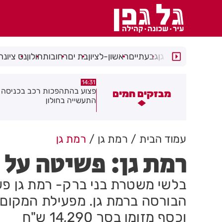
רמת גן
גבעתיים
ראשון-לציון
בת ים
רחובות
חולון
נס ציונה
14:15
14:31
צוע בהתהפכות רכב בכניסה לאזור
תיסלם ואתניקס הרימו את חולון
מבזקים חמים
תעשייה בחולון
באוויר
עמוד הבית
רמת גן
רמת גן
רמת גן: פשיטה על 
בלשי משטרת בני ברק- רמת גן פש
וכסף מזומן בסך 14,290 ש"ח