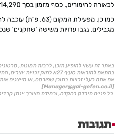
לכאורה להימורים,, כסף מזמון בסך 14,290 ש"ח.
כמו כן, מפעילת המקום 
מגבילים. נגבו עדויות משישה 'שחקנים' שנכ
באתר זה עשוי להופיע תוכן, לרבות תמונות, סרטוני
בהתאם להוראות סעיף 27א לחוק זכויות יוצרים, התשס"ח–2007.
אם אתם בעלי זכויות בתוכן שפורסם, או מייצגים אות
[Manager@gal-gefen.co.il]
כל פנייה תיבדק בהקדם, ובמידת הצורך יינתן קרדיט
תגובות