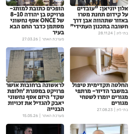
אלון יוניאן: "עובדים
הופכים כתובת למותג-
על קידום תחנת מטרו
פרויקט בן יהודה 8-10
באזור שתהווה אבן דרך
של ONCE אסף נחשוני
חשובה בתכנון העתידי"
מסתמן כדבר החם הבא
בעיר
בתי לוין
28.11.24
מערכת האתר
27.03.26
החלטה תקדימית טיפול
לראשונה ברחובות אושר
במשבר הדיור- מרתפי
פרויקט במסגרת ׳חלופת
מגורים יומרו לשטחי
שקד׳ היזם אסף נחשוני
מגורים
יאבק להגדיל את זכויות
הבנייה
בתי לוין
27.08.23
מערכת האתר
15.05.26