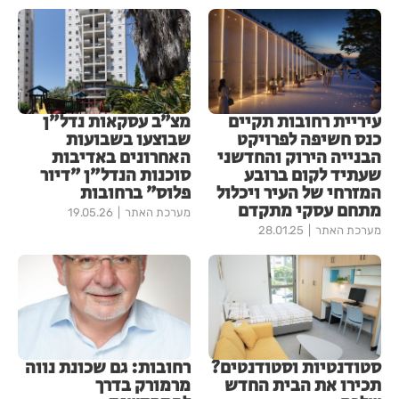
עיריית רחובות תקיים
מצ״ב עסקאות נדל״ן
כנס חשיפה לפרויקט
שבוצעו בשבועות
הבנייה הירוק והחדשני
האחרונים באדיבות
שעתיד לקום ברובע
סוכנות הנדל״ן ״דיור
המזרחי של העיר ויכלול
פלוס״ ברחובות
מתחם עסקי מתקדם
מערכת האתר
19.05.26
מערכת האתר
28.01.25
סטודנטיות וסטודנטים?
רחובות: גם שכונת נווה
תכירו את הבית החדש
מרמורק בדרך