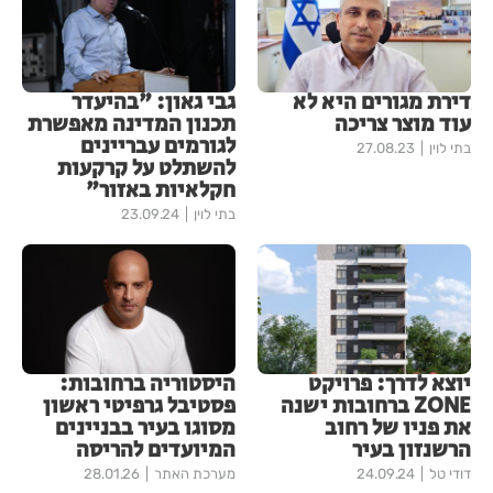
דירת מגורים היא לא
גבי גאון: "בהיעדר
עוד מוצר צריכה
תכנון המדינה מאפשרת
לגורמים עבריינים
בתי לוין
27.08.23
להשתלט על קרקעות
חקלאיות באזור"
בתי לוין
23.09.24
יוצא לדרך: פרויקט
היסטוריה ברחובות:
ZONE ברחובות ישנה
פסטיבל גרפיטי ראשון
את פניו של רחוב
מסוגו בעיר בבניינים
הרשנזון בעיר
המיועדים להריסה
דודי טל
24.09.24
מערכת האתר
28.01.26