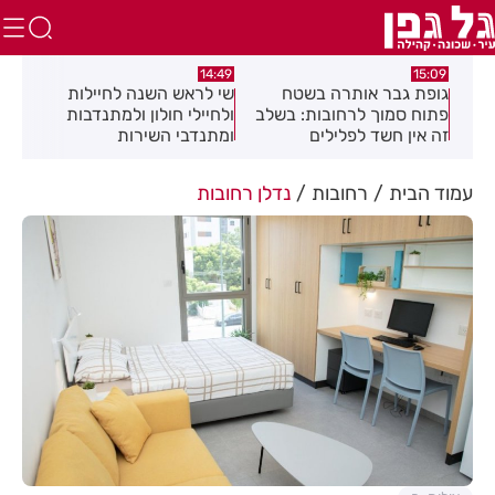
04
14:08
14:49
שי לראש השנה לחיילות
מאחורי המגדלים: מומחי
תג
בשלב
ולחיילי חולון ולמתנדבות
הנדל"ן חושפים את הסודות
הס
ומתנדבי השירות
זי
הלאומי-אזרחי
את
עמוד הבית
רחובות
נדלן רחובות