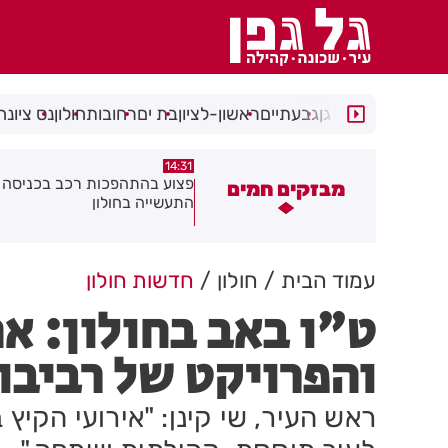
רמת גן
גבעתיים
ראשון-לציון
בת ים
רחובות
חולון
נס ציונה
14:15
14:31
צוע בהתהפכות רכב בכניסה לאזור
תיסלם ואתניקס הרימו את חולון
מבזקים חמים
תעשייה בחולון
באוויר
עמוד הבית
חולון
חדשות חולון
ט"ו באב בחולון: א
והפרויקט של רביבו
ראש העיר, שי קינן: "אירועי הקיץ ב