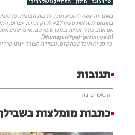
ט"ו באב
חולון
הפרוייקט של רביבו
באתר זה עשוי להופיע תוכן, לרבות תמונות, סרטוני
בהתאם להוראות סעיף 27א לחוק זכויות יוצרים, התשס"ח–2007.
אם אתם בעלי זכויות בתוכן שפורסם, או מייצגים אות
[Manager@gal-gefen.co.il]
כל פנייה תיבדק בהקדם, ובמידת הצורך יינתן קרדיט
תגובות
הוסיפו תגובה
כתבות מומלצות בשבילך