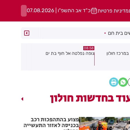
כ"ד אב התשפ"ו | 07.08.2026
מדיניות פרטיות
ם בית חם
05:43
08:29
ת ים
חשד להצתה בשלושה מוקדים ברמת
הסוף לקורקי
גן: שבעה דיירים נפגעו קל משאיפת
עשן
וד בחדשות חולון
פצוע בהתהפכות רכב
בכניסה לאזור התעשייה