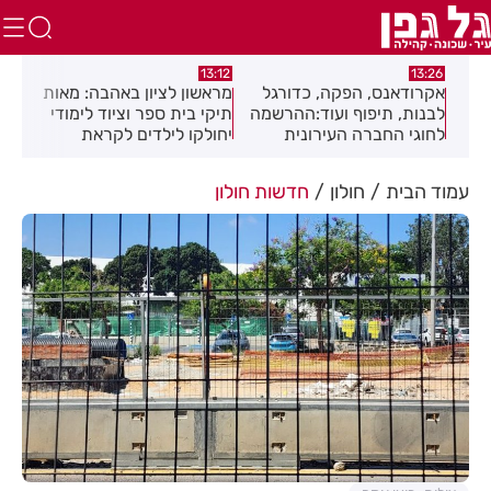
:46
12:01
13:12
ל
מראשון לציון באהבה: מאות
חגיגה תימנית בחולון:
שני
שמה
תיקי בית ספר וציוד לימודי
מוזיקה, מסורת וטעמים
בהצ
יחולקו לילדים לקראת
בפסטיבל "עדות"
רימ
פתיחת שנת הלימודים
עמוד הבית
חולון
חדשות חולון