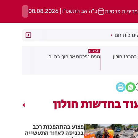
כ"ה אב התשפ"ו | 08.08.2026
מדיניות פרטיות
ם בית חם
05:43
08:29
ת ים
חשד להצתה בשלושה מוקדים ברמת
הסוף לקורקי
גן: שבעה דיירים נפגעו קל משאיפת
עשן
וד בחדשות חולון
פצוע בהתהפכות רכב
בכניסה לאזור התעשייה