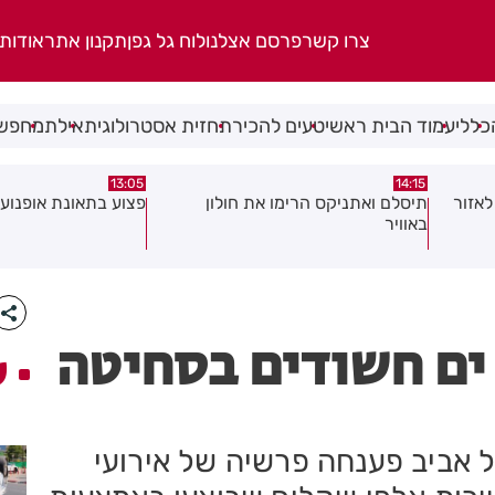
צרו קשר
פרסם אצלנו
לוח גל גפן
תקנון אתר
אודות
כללי
עמוד הבית ראשי
טעים להכיר
תחזית אסטרולוגית
אילת
מחפשי
08:58
13:05
פצוע בתאונת אופנוע במרכז חולון
גופה נפלטה אל חוף ב
 ים חשודים בסחיטה
ע
 אביב פענחה פרשיה של אירועי