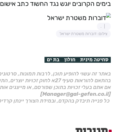
בימים הקרובים יוגש נגד החשוד כתב אישום
.
צילום: דוברות משטרת ישראל
סחיטה מינית
חולון
בת ים
באתר זה עשוי להופיע תוכן, לרבות תמונות, סרטוני
בהתאם להוראות סעיף 27א לחוק זכויות יוצרים, התשס"ח–2007.
אם אתם בעלי זכויות בתוכן שפורסם, או מייצגים אות
[Manager@gal-gefen.co.il]
כל פנייה תיבדק בהקדם, ובמידת הצורך יינתן קרדיט
תגובות