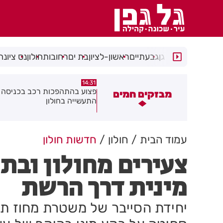
רמת גן
גבעתיים
ראשון-לציון
בת ים
רחובות
חולון
נס ציונה
14:15
14:31
צוע בהתהפכות רכב בכניסה לאזור
תיסלם ואתניקס הרימו את חולון
מבזקים חמים
תעשייה בחולון
באוויר
עמוד הבית
חולון
חדשות חולון
צעירים מחולון ובת
מינית דרך הרשת
יחידת הסייבר של משטרת מחוז תל