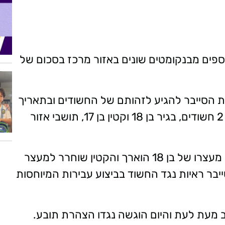
פים מבנקומטים שונים באזור מרכז בסכום של
ת הסייבר להגיע לזהותם של החשודים ובתאריך
14/7/25, עם מעבר החקירה לגלויה, נעצרו 2 חשודים, בגיר בן 18 וקטין בן 17, תושבי אזור
ביום למחרת הובאו החשודים לבית המשפט. מעצרו של בן 18 הוארך והקטין שוחרר למעצר
יבר ראיות נגד החשוד בביצוע עבירות המיוחסות
מעת לעת והיום הוגשה נגדו הצהרת תובע.