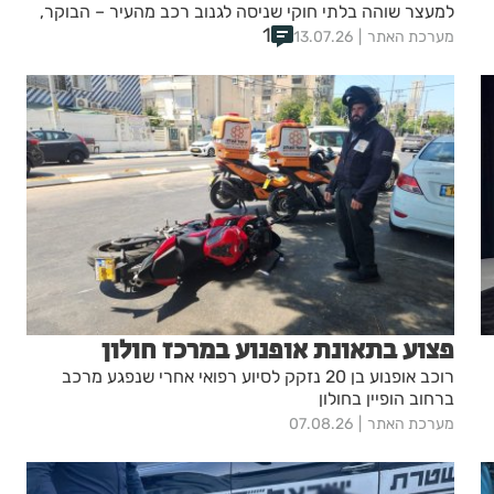
למעצר שוהה בלתי חוקי שניסה לגנוב רכב מהעיר – הבוקר,
הוגש נגדו כתב אישום
1
מערכת האתר
13.07.26
פצוע בתאונת אופנוע במרכז חולון
רוכב אופנוע בן 20 נזקק לסיוע רפואי אחרי שנפגע מרכב
ברחוב הופיין בחולון
מערכת האתר
07.08.26