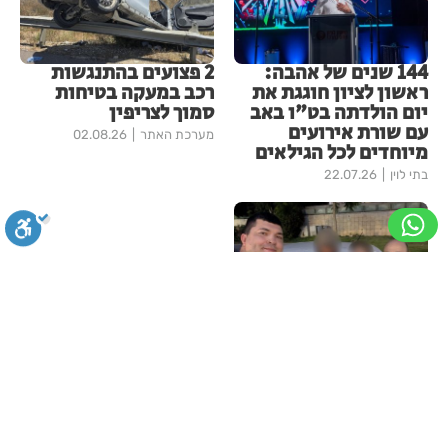
144 שנים של אהבה:
2 פצועים בהתנגשות
ראשון לציון חוגגת את
רכב במעקה בטיחות
יום הולדתה בט"ו באב
סמוך לצריפין
עם שורת אירועים
מערכת האתר
02.08.26
מיוחדים לכל הגילאים
בתי לוין
22.07.26
סגירה
ביטול הבהובים
מונוכרום
ספיה
פעוט ננעל ברכב סמוך
לקאנטרי בראשון לציון
מערכת האתר
19.07.26
עוד בחדשות ראשון-לציון
ניגודיות גבוהה
שחור צהוב
היפוך צבעים
הדגשת כותרות