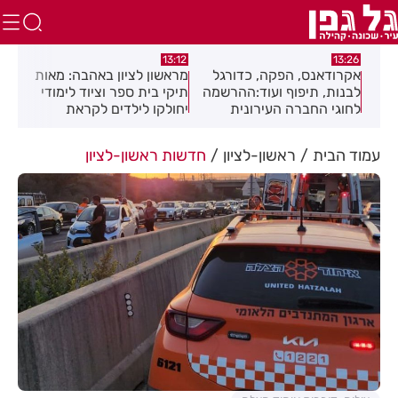
:01
13:12
13:26
ה
אקרודאנס, הפקה, כדורגל
מראשון לציון באהבה: מאות
חגי
לבנות, תיפוף ועוד:ההרשמה
תיקי בית ספר וציוד לימודי
מוז
יבה
לחוגי החברה העירונית
יחולקו לילדים לקראת
בפס
רחובות לשנת תשפ"ז
פתיחת שנת הלימודים
נמצאת בעיצומה
עמוד הבית
ראשון-לציון
חדשות ראשון-לציון