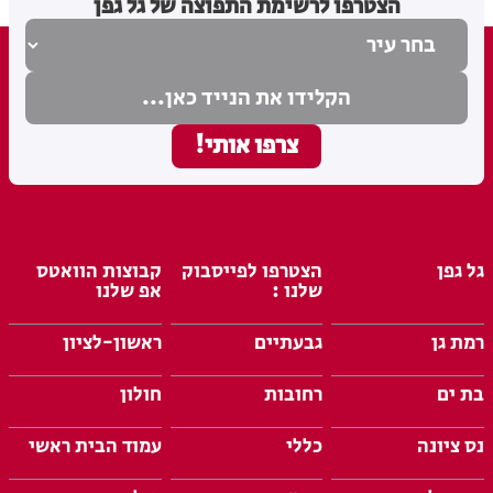
הצטרפו לרשימת התפוצה של גל גפן
גל גפן
הצטרפו לפייסבוק
קבוצות הוואטס
שלנו :
אפ שלנו
רמת גן
גבעתיים
ראשון-לציון
בת ים
רחובות
חולון
נס ציונה
כללי
עמוד הבית ראשי