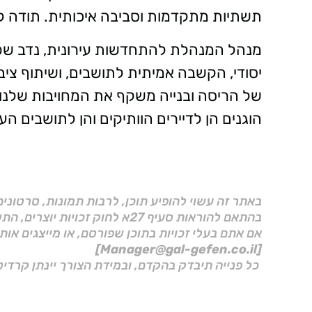
תשתיות מתקדמות וסביבה איכותית. תודה לכ
מנהל המנהלת להתחדשות עירונית, נדב שפיר
יסודי, הקשבה אמיתית לתושבים, ושיתוף ציב
של הריסה ובנייה משקף את המחויבות שלנו
הוגנים הן לדיירים הוותיקים והן לתושבים העת
באתר זה עשוי להופיע תוכן, לרבות תמונות, סרטוני
בהתאם להוראות סעיף 27א לחוק זכויות יוצרים, התשס"ח–2007.
אם אתם בעלי זכויות בתוכן שפורסם, או מייצגים אות
[Manager@gal-gefen.co.il]
כל פנייה תיבדק בהקדם, ובמידת הצורך יינתן קרדיט