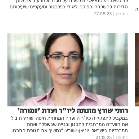
לרוכשים הפוטנציאליים לשבת על הגדר ולהבעיר את שוק
הדירות להשכרה. לפיכך, לא די בפלסטר ומעקפים שיעילותם
ה
זמנית וטובים לצינון השוק, אלא הפתרון טמון דווקא בטיפול
בתי לוין
27.08.23
בחוליה הכבדה במרוץ לדירה. חמישה צעדי התייעלות בהליך
רישוי הבנייה שעשויים לתת חמצן לשוק הדיור הישראלי.
רותי שורץ מונתה ליו"ר ועדת 'זמורה'
במקביל לתפקידה כיו"ר הוועדה המחוזית חיפה, שורץ תוביל
את הוועדה המרחבית לתכנון ובנייה שבשפלה ואחת
המרכזיות בישראל. יוניאן: שוורץ: "נמשיך את תנופת התכנון
והמקצועיות שהוועדה הובילה בצמיחה ובפיתוח האזור"
בתי לוין
31.12.25