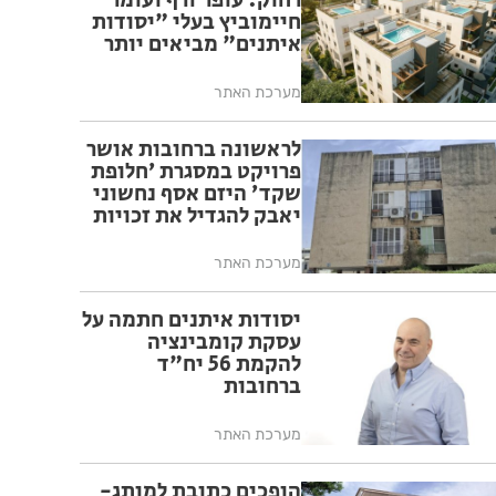
רחוק: עופר זרף ועומר
חיימוביץ בעלי "יסודות
איתנים" מביאים יותר
מ- 30 שנות עוצמה
נדל"נית וגב בורסאי
מערכת האתר
הביתה לרחובות
לראשונה ברחובות אושר
פרויקט במסגרת ׳חלופת
שקד׳ היזם אסף נחשוני
יאבק להגדיל את זכויות
הבנייה
מערכת האתר
יסודות איתנים חתמה על
עסקת קומבינציה
להקמת 56 יח"ד
ברחובות
מערכת האתר
הופכים כתובת למותג-