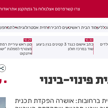
צרו קשר
פרסם אצלנו
לוח גל גפן
תקנון אתר
אודות
כללי
עמוד הבית ראשי
טעים להכיר
תחזית אסטרולוגית
אילת
מחפשי
05.08.26
10:29
ם בגין ביצוע
סגן ראש עיריית רמת גן ישראל זרי
חובש איחוד הצלה הצ
מצטרף למפלגת "ישר" בראשות גדי
פעוטה בבת ים
איזנקוט
 פינוי-בינוי
ע
ת ברחובות: אושרה הפקדת תכנית