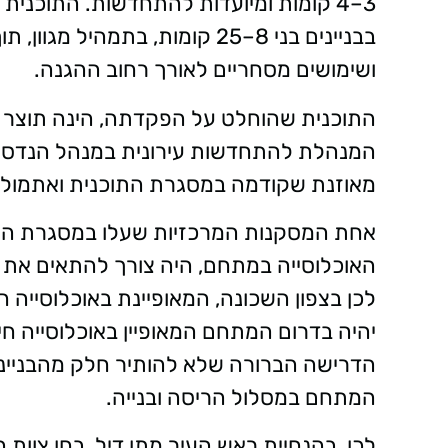
בבניינים בני 8–25 קומות, בתמהי
ושימושים מסחריים לאורך רחוב ההגנה.
התוכנית שהוחלט על הפקדתה, הינה תוצר ש
המנהלת להתחדשות עירונית במנהל הנדסה, ב
מאוזנת שקודמה במסגרת התוכנית ואתמול 
אחת המסקנות המרכזיות שעלו במסגרת הליכ
האוכלוסייה במתחם, היה צורך להתאים את או
לכן בצפון השכונה, המאופיינת באוכלוסייה חרד
יהיה בדרום המתחם המאופיין באוכלוסייה חי
הדרישה הברורה שלא להותיר חלק מהבניינים
המתחם במסלול הריסה ובנייה.
לכן, בהנחיית ראש העיר מתן דיל, בחן צוו