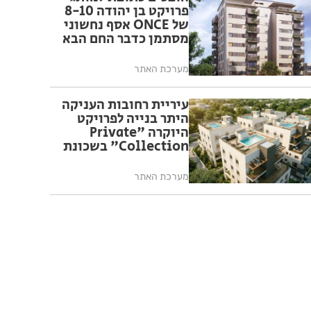
פרויקט בן יהודה 8-10
של ONCE אסף נחשוני
מסתמן כדבר החם הבא
בעיר
מערכת האתר
עיריית רחובות העניקה
היתר בנייה לפרויקט
היוקרה "Private
Collection" בשכונת
בראשית
מערכת האתר