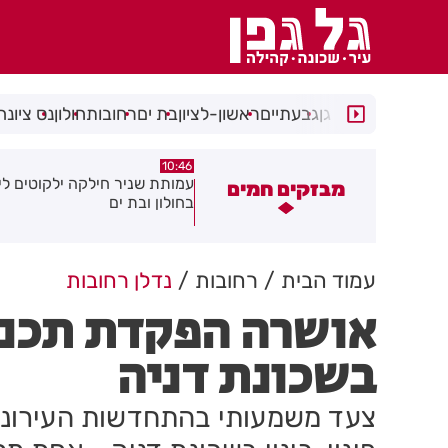
רמת גן
גבעתיים
ראשון-לציון
בת ים
רחובות
חולון
נס ציונה
10:30
10:46
מותת שניר חילקה ילקוטים לילדים
כתב אישום כנגד 3 קטיני
מבזקים חמים
חולון ובת ים
שוד במרכז חולון
עמוד הבית
רחובות
נדלן רחובות
אושרה הפקדת תכנית
בשכונת דניה
צעד משמעותי בהתחדשות העירוני