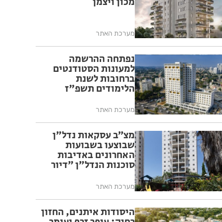
מכון ויצמן
מערכת האתר
נפתחה ההרשמה
למעונות הסטודנטים
ברחובות לשנת
הלימודים תשפ"ז
מערכת האתר
מצ״ב עסקאות נדל״ן
שבוצעו בשבועות
האחרונים באדיבות
סוכנות הנדל״ן ״דיור
פלוס״ ברחובות
מערכת האתר
היסודות איתנים, החזון