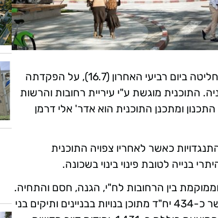
הותמ"ל (ועדה למתחמים מועדפים לדיור) החליטה ביום רביעי האחרון (16.7), על הפקדתה
. התוכנית מוגשת ע"י עיריית רחובות והרשות
כנון ומתכנן התוכנית הוא אדר' אלי דרמן
תנגדויות כאשר לאחריו צפויה התוכנית
רי בנייה לטובת פינוי בינוי בשכונה.
תרעת על שטח של כ-75 דונם וממוקמת בין הרחובות לח"י, הגנה, חסם והתחיה.
כיום קיימות במתחם כ-652 יחידות דיור כאשר כ-434 יח"ד מתוכן בנויות בבניינים ותיקים בני