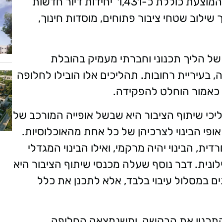
3–4 קומות ומיועדות להתחדשות. התוכנית המוצעת כוללת כ-1,431 יחידות דיור חדשות
ל מגוון, תוך שילוב שטחי ציבור פתוחים, מוסדות חינוך,
ל הליך תכנוני וחברתי מעמיק בהובלת
עיריית רחובות. תהליכים אלו הובילו לחלופה
כאמור הוחלט להפקידה.
י שיתוף הציבור היא שבשל אופייה המורכב של
פי הבינוי לצרכיהן של כל אחת מהאוכלוסיות.
ית, הבינוי יהיה מרקמי, ואילו הבינוי המגדלי
לונית. דבר נוסף שעלה מכנסי שיתוף הציבור היא
 במסלול עיבוי בלבד, אלא לתכנן את כלל
ת התכנון את הבקשה, ומשנמצאה החלופה