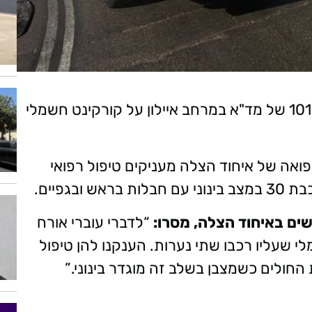
בשעה 17:23 (ראשון), התקבל דיווח במוקד 101 של מד"א במרחב איילון על קורקינט חשמלי
פואה של איחוד הצלה מעניקים טיפול רפואי
בשים באיחוד הצלה, מסרו:
“לדברי עוברי אורח
י שעליו רכבו שתי נערות. הענקנו להן טיפול
ת החולים כשמצבן בשלב זה מוגדר בינוני.”