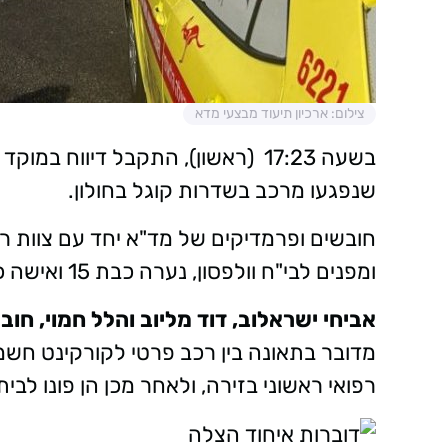
צילום: ארכיון תיעוד מבצעי מדא
שנפגעו מרכב בשדרות קוגל בחולון.
חובשים ופרמדיקים של מד"א יחד עם צוות ר
ומפנים לבי"ח וולפסון, נערה כבת 15 ואישה כבת 30 במצב בינוני עם חבלות בראש ובגפיים.
אביחי ישראלוב, דוד מליוב והלל חמוי, חו
מדובר בתאונה בין רכב פרטי לקורקינט חשמל
רפואי ראשוני בזירה, ולאחר מכן הן פונו לבי