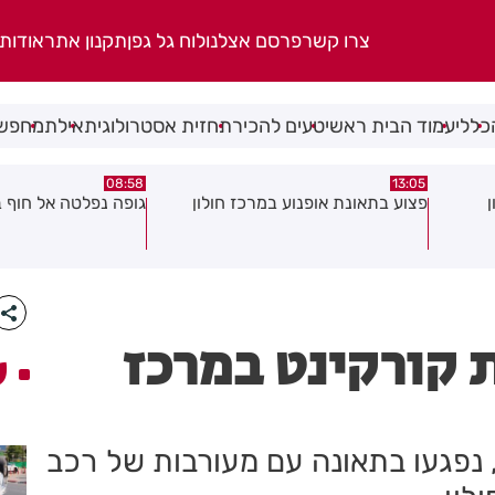
צרו קשר
פרסם אצלנו
לוח גל גפן
תקנון אתר
אודות
כללי
עמוד הבית ראשי
טעים להכיר
תחזית אסטרולוגית
אילת
מחפשי
08:29
08:58
כז חולון
גופה נפלטה אל חוף בת ים
חשד להצתה ב
גן: שבעה דייר
עשן
 קורקינט במרכז
ע
ערה בת 15 ואישה נוספת בת 30, נפגעו בתאונה עם מעורבות של רכב