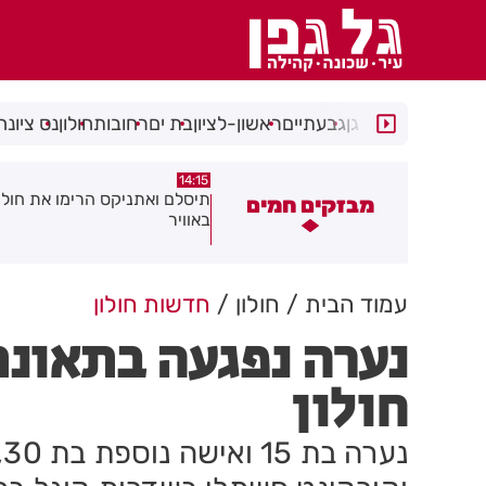
רמת גן
גבעתיים
ראשון-לציון
בת ים
רחובות
חולון
נס ציונה
13:05
14:15
ור
תיסלם ואתניקס הרימו את חולון
פצוע בתאונת אופנוע במר
מבזקים חמים
באוויר
עמוד הבית
חולון
חדשות חולון
נערה נפגעה בתאונת
חולון
נ