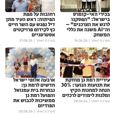
בכירי האי-קומרס
רחובות על מפת
בישראל: "הפסקנו
הפיתוח: ראש העיר מתן
לרגש את הצרכנים" –
דיל נפגש עם השר חיים
וה־AI משנה את כללי
כץ לקידום פרויקטים
המשחק
אסטרטגיים
מערכת האתר
16.06.26
מערכת האתר
21.06.26
עיריית רמת גן מחזקת
ארבעה אלופי ישראל
את תנועות הנוער: 30%
חדשים לרמת גן:
הנחה למחנות הקיץ
נבחרות בית עמנואל
ומלגות לימודים לרכזים
והפועל רמת גן
ממשיכות לכבוש את
מערכת האתר
28.06.26
הפודיום
מערכת האתר
03.06.26