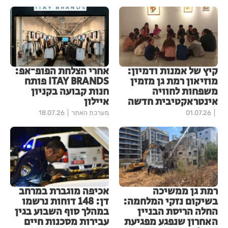
קיץ של אמנות ודמיון:
אחרי הצלחת הפופ־אפ:
מוזיאון רמת גן מזמין
ITAY BRANDS פותח
משפחות לחוויה
חנות קבועה בקניון
אינטראקטיבית חדשה
איילון
01.07.26
מערכת האתר
18.07.26
רמת גן ממשיכה
אכיפה מוגברת במרחב
בשיקום נזקי המלחמה:
דן: 148 דוחות נרשמו
החלה הריסת הבניין
במהלך סוף השבוע בגין
האחרון שנפגע מפגיעת
עבירות מסכנות חיים