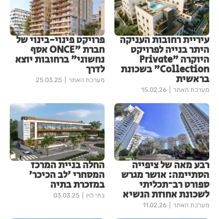
עיריית רחובות העניקה
פרויקט פינוי-בינוי של
היתר בנייה לפרויקט
חברת "ONCE אסף
היוקרה "Private
נחשוני" ברחובות יוצא
Collection" בשכונת
לדרך
בראשית
מערכת האתר
25.03.25
מערכת האתר
15.02.26
רבע מאה של ציפייה
החלה בניית המרכז
הסתיימה: אושר מגרש
המסחרי 'לב הכיכר'
ספורט רב־תכליתי
במזכרת בתיה
לשכונת אחוזת הנשיא
בתי לוין
03.03.25
מערכת האתר
11.02.26