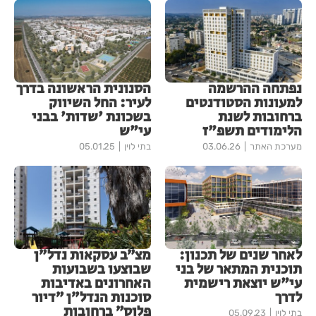
נפתחה ההרשמה
הסנונית הראשונה בדרך
למעונות הסטודנטים
לעיר: החל השיווק
ברחובות לשנת
בשכונת 'שדות' בבני
הלימודים תשפ"ז
עי"ש
מערכת האתר
03.06.26
בתי לוין
05.01.25
לאחר שנים של תכנון:
מצ״ב עסקאות נדל״ן
תוכנית המתאר של בני
שבוצעו בשבועות
עי"ש יוצאת רישמית
האחרונים באדיבות
לדרך
סוכנות הנדל״ן ״דיור
פלוס״ ברחובות
בתי לוין
05.09.23