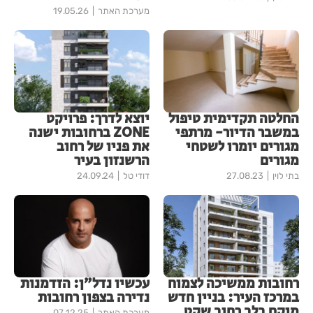
מערכת האתר
19.05.26
החלטה תקדימית טיפול
יוצא לדרך: פרויקט
במשבר הדיור- מרתפי
ZONE ברחובות ישנה
מגורים יומרו לשטחי
את פניו של רחוב
מגורים
הרשנזון בעיר
בתי לוין
27.08.23
דודי טל
24.09.24
רחובות ממשיכה לצמוח
עכשיו נדל״ן: הזדמנות
במרכז העיר: בניין חדש
נדירה בצפון רחובות
מוקם בלב רחוב שקט
מערכת האתר
07.12.25