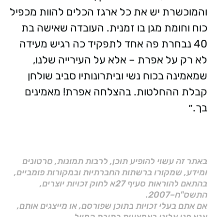
והמוכשרת יש את כל ארגז הכלים להוות מכפיל
כוח וחומת מגן בו זמנית. העובדה שאישה בת
40 נבחרת פה אחד לתפקיד כה רגיש מעידה
לא רק על אפרת – אלא על העירייה שלנו,
שמאמינה בכוח נשי וביתרונותיו סביב שולחן
קבלת ההחלטות. בהצלחה אפרת! מאמינים
בך.״
באתר זה עשוי להופיע תוכן, לרבות תמונות, סרטונים
ומידע, שמקורו ברשתות החברתיות ובמקורות פומביים,
בהתאם להוראות סעיף 27א לחוק זכויות יוצרים,
התשס"ח–2007.
אם אתם בעלי זכויות בתוכן שפורסם, או מייצגים אותם,
אנא פנו אלינו באמצעות כתובת המייל