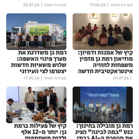
מערכת האתר
01.06.26
מערכת האתר
26.07.26
קיץ של אמנות ודמיון:
רמת גן משדרגת את
מוזיאון רמת גן מזמין
מערך פינוי האשפה:
משפחות לחוויה
שלוש משאיות חדשות
אינטראקטיבית חדשה
יצטרפו לצי העירוני
01.07.26
מערכת האתר
17.05.26
רמת גן מובילה בחינוך:
קיץ של פעילות ברמת
כנס “במה לבינה” הציג
גן: יותר מ-12 אלף
את מהפכת ה-AI בבתי
ילדים משתתפים