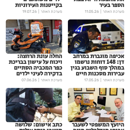
הספר בעיר
בקייטנות העירוניות
מערכת האתר
11.05.26
מערכת האתר
19.07.26
אכיפה מוגברת במרחב
החלה עונת הרחצה:
דן: 148 דוחות נרשמו
ויכוח על עישון בבריכת
במהלך סוף השבוע בגין
כפר המכביה הסתיים
עבירות מסכנות חיים
בדקירה לעיני ילדים
מערכת האתר
17.05.26
מערכת האתר
07.06.26
היועץ המשפטי לשעבר
כתב אישום: שלושה