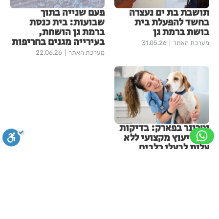
תושבת בת ים נעצרה
פעם שנייה בתוך
בחשד להפעלת בית
שבועות: בית כנסת
בושת ברמת גן
ברמת גן הושחת,
בעירייה מגנים בחריפות
מערכת האתר
31.05.26
מערכת האתר
22.06.26
וטרינר בפארק: בדיקות
דם וייעוץ מקצועי ללא
עלות לבעלי כלבים
בפארק הלאומי ברמת גן
מערכת האתר
03.06.26
עוד ברמת גן
סגירה
ביטול הבהובים
מונוכרום
ספיה
חשד להצתה בשלושה מוקדים
ניגודיות גבוהה
שחור צהוב
היפוך צבעים
הדגשת כותרות
ברמת גן: שבעה דיירים נפגעו קל