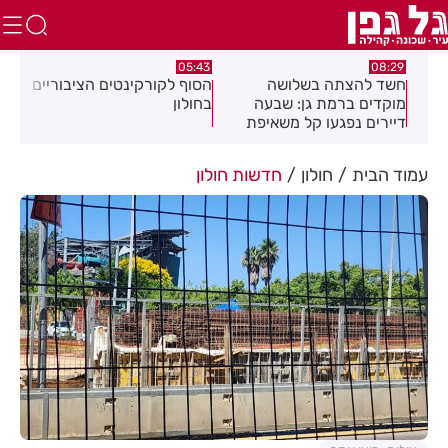
:32
05:43
08:29
ים
חשד להצתה בשלושה
הסוף לקורקינטים הציבוריים
בשו
מוקדים ברמת גן: שבעה
בחולון
העס
דיירים נפגעו קל משאיפת
עשן
עמוד הבית
חולון
חדשות חולון