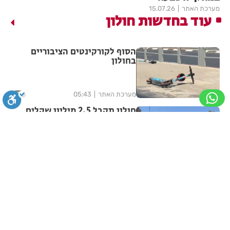
מערכת האתר
15.07.26
עוד בחדשות חולון
הסוף לקורקינטים הציבוריים
בחולון
2
מערכת האתר
05:43
חולון תקבל 2.5 מיליון שקלים
להפחתת זיהום האוויר מתחבורה
סגירה
ביטול הבהובים
מונוכרום
ספיה
מערכת האתר
06.08.26
תושב חולון נעדר כבר שבועיים
ניגודיות גבוהה
שחור צהוב
היפוך צבעים
הדגשת כותרות
מערכת האתר
06.08.26
הדגשת קישורים
תיאור קבוע
גופן קריא
הגדלת גופן
מבצע עיקור וסירוס חתולי רחוב