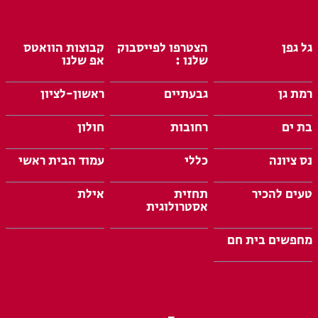
גל גפן
הצטרפו לפייסבוק
קבוצות הוואטס
שלנו :
אפ שלנו
רמת גן
גבעתיים
ראשון-לציון
בת ים
רחובות
חולון
נס ציונה
כללי
עמוד הבית ראשי
טעים להכיר
תחזית
אילת
אסטרולוגית
מחפשים בית חם