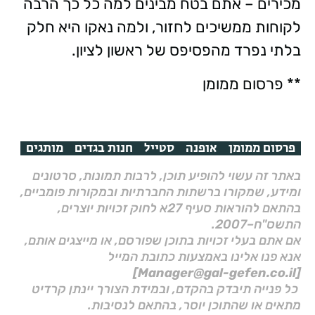
מכירים – אתם בטח מבינים למה כל כך הרבה
לקוחות ממשיכים לחזור, ולמה נאקו היא חלק
בלתי נפרד מהפסיפס של ראשון לציון.
** פרסום ממומן
פרסום ממומן
אופנה
סטייל
חנות בגדים
מותגים
באתר זה עשוי להופיע תוכן, לרבות תמונות, סרטונים
ומידע, שמקורו ברשתות החברתיות ובמקורות פומביים,
בהתאם להוראות סעיף 27א לחוק זכויות יוצרים,
התשס"ח–2007.
אם אתם בעלי זכויות בתוכן שפורסם, או מייצגים אותם,
אנא פנו אלינו באמצעות כתובת המייל
[Manager@gal-gefen.co.il]
כל פנייה תיבדק בהקדם, ובמידת הצורך יינתן קרדיט
מתאים או שהתוכן יוסר, בהתאם לנסיבות.