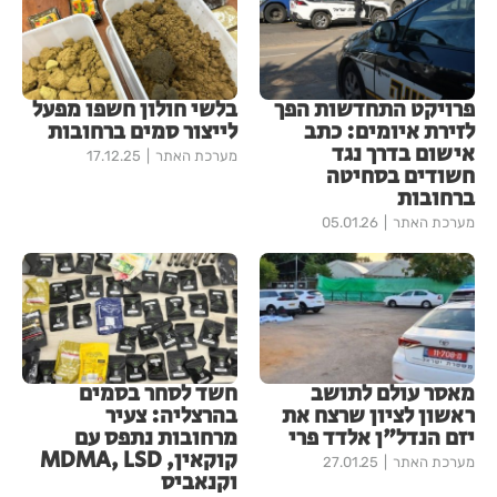
פרויקט התחדשות הפך
בלשי חולון חשפו מפעל
לזירת איומים: כתב
לייצור סמים ברחובות
אישום בדרך נגד
מערכת האתר
17.12.25
חשודים בסחיטה
ברחובות
מערכת האתר
05.01.26
מאסר עולם לתושב
חשד לסחר בסמים
ראשון לציון שרצח את
בהרצליה: צעיר
יזם הנדל"ן אלדד פרי
מרחובות נתפס עם
קוקאין, MDMA, LSD
מערכת האתר
27.01.25
וקנאביס