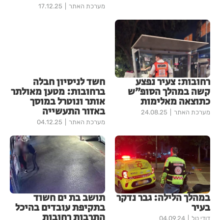
מערכת האתר
17.12.25
רחובות: צעיר נפצע
חשד לניסיון חבלה
קשה במהלך הסופ״ש
ברחובות: מטען מאולתר
כתוצאה מאלימות
אותר ונוטרל במוסך
באזור התעשייה
מערכת האתר
24.08.25
מערכת האתר
04.12.25
במהלך הלילה: גבר נדקר
תושב בת ים חשוד
בעיר
בתקיפת עובדים בהיכל
התרבות רחובות
דודי טל
04.09.24