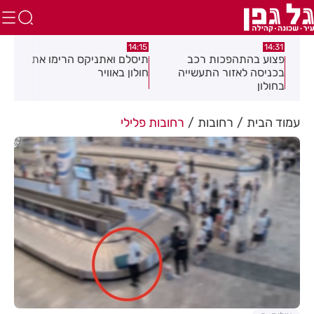
:05
14:15
14:31
מה
פצוע בהתהפכות רכב
תיסלם ואתניקס הרימו את
פצו
בכניסה לאזור התעשייה
חולון באוויר
חול
בחולון
עמוד הבית
רחובות
רחובות פלילי