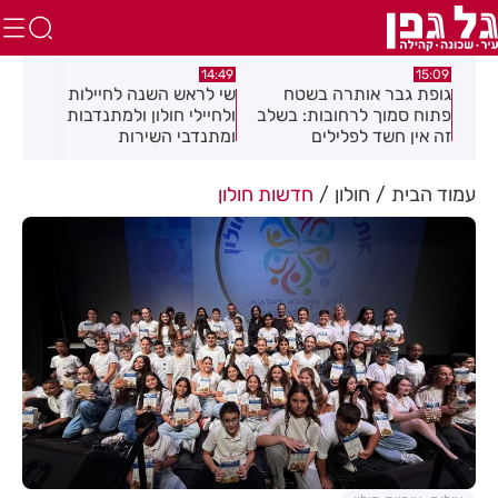
:04
14:08
14:49
שי לראש השנה לחיילות
מאחורי המגדלים: מומחי
תגו
שלב
ולחיילי חולון ולמתנדבות
הנדל"ן חושפים את הסודות
הסת
ומתנדבי השירות
זיה
הלאומי-אזרחי
את 
עמוד הבית
חולון
חדשות חולון