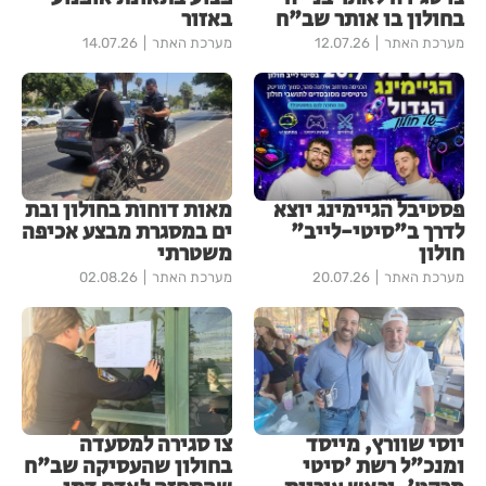
בחולון בו אותר שב"ח
באזור
מערכת האתר
12.07.26
מערכת האתר
14.07.26
פסטיבל הגיימינג יוצא
מאות דוחות בחולון ובת
לדרך ב"סיטי-לייב"
ים במסגרת מבצע אכיפה
חולון
משטרתי
מערכת האתר
20.07.26
מערכת האתר
02.08.26
יוסי שוורץ, מייסד
צו סגירה למסעדה
ומנכ"ל רשת 'סיטי
בחולון שהעסיקה שב"ח