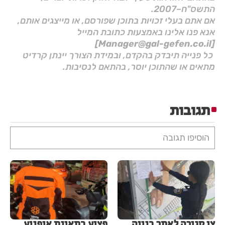
התשס"ח–2007.
אם אתם בעלי זכויות בתוכן שפורסם, או מייצגים אותם,
אנא פנו אלינו באמצעות כתובת המייל
[Manager@gal-gefen.co.il]
כל פנייה תיבדק בהקדם, ובמידת הצורך יינתן קרדיט
מתאים או שהתוכן יוסר, בהתאם לנסיבות.
תגובות
הוסיפו תגובה
צו סגירה לאתר בנייה
פצוע בתאונת אופנוע