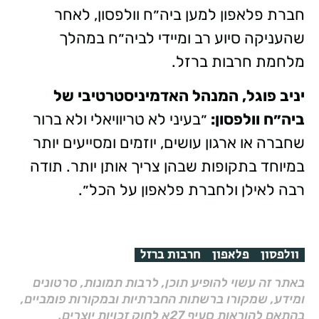
חברת פלאפון למען ביה״ח וולפסון, לאחר
שהעניקה סיוע רב ומיידי לביה״ח במהלך
מלחמת חרבות ברזל.
יניב פוגל, המנהל האדמיניסטרטיבי של
ביה״ח וולפסון:
״בעיני לא טריוויאלי ולא ברור
שחברה או ארגון עושים, יוזמים ומסייעים יותר
במיוחד בתקופות שבהן צריך אותן יותר. תודה
רבה לאילן ולחברת פלאפון על הכל״.
וולפסון
פלאפון
חרבות ברזל
באתר זה עשוי להופיע תוכן, לרבות תמונות, סרטונים
ומידע, שמקורו ברשתות החברתיות ובמקורות פומביים,
בהתאם להוראות סעיף 27א לחוק זכויות יוצרים,