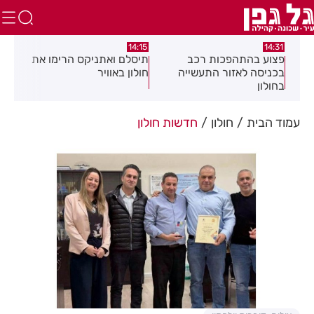
:05
14:15
14:31
מה
פצוע בהתהפכות רכב
תיסלם ואתניקס הרימו את
פצו
בכניסה לאזור התעשייה
חולון באוויר
חול
בחולון
עמוד הבית
חולון
חדשות חולון