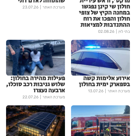
מרקט', וראש עיריית
שהתחזה לאדם דתי
חולון שי קינן נפגשו
מערכת האתר
23.07.26
במחנה הקיץ של צופי
חולון והפכו את רוח
ההתנדבות למציאות
בתי לוין
02.08.26
אירוע אלימות קשה
פעילות מהירה בחולון:
בספארק ימית בחולון
שלוש גניבות רכב סוכלו,
ארבעה נעצרו
מערכת האתר
13.07.26
מערכת האתר
22.07.26