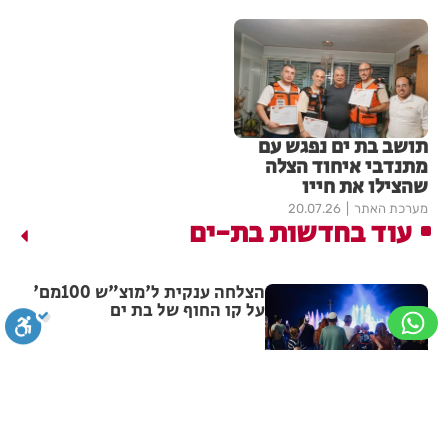
תושב בת ים נפגש עם
מתנדבי איחוד הצלה
שהצילו את חייו
מערכת האתר
20.07.26
עוד בחדשות בת-ים
הצלחה ענקית ל'מוצ"ש 100מם'
על קו החוף של בת ים
מערכת האתר
18:42
שני צעירים מבת ים יואשמו
סגירה
ביטול הבהובים
מונוכרום
ספיה
בהצתת עסק ובהשלכת רימון