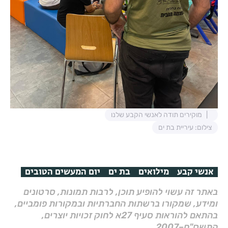
מוקירים תודה לאנשי הקבע שלנו
צילום: עיריית בת ים
אנשי קבע
מילואים
בת ים
יום המעשים הטובים
באתר זה עשוי להופיע תוכן, לרבות תמונות, סרטונים
ומידע, שמקורו ברשתות החברתיות ובמקורות פומביים,
בהתאם להוראות סעיף 27א לחוק זכויות יוצרים,
התשס"ח–2007.