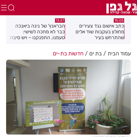
:12
13:26
13:57
הבראנץ' של נינה ביאנכה
אקרודאנס, הפקה, כדורגל
מרא
כבר לא מחכה לשישי:
לבנות, תיפוף ועוד:ההרשמה
תיק
טעמנו, התפנקנו – ויש סיבה
לחוגי החברה העירונית
יחו
טובה להגיע לצומת בילו
רחובות לשנת תשפ"ז
פתי
נמצאת בעיצומה
עמוד הבית
בת ים
חדשות בת-ים