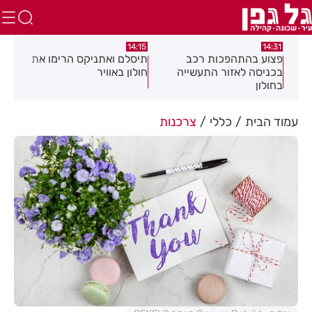
:05
14:15
14:31
מה
פצוע בהתהפכות רכב
תיסלם ואתניקס הרימו את
פצו
בכניסה לאזור התעשייה
חולון באוויר
חול
בחולון
עמוד הבית
כללי
צרכנות