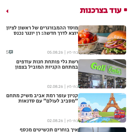
עוד בצרכנות
מוסד ההמבורגרים של ראשון לציון
יוצא לדרך חדשה: רן יונגר נכנס
לבעלות על Garage Burger
5
בתי לוין
05.08.26
רשת גלי פותחת חנות עודפים
במתחם הקניות המוביל בצפון
הארץ
בתי לוין
02.08.26
קניון עופר רמת אביב משיק מתחם
"מסביב לעולם” עם סדנאות
יצירה מתחלפות שיוקדשו לערים
אירופאיות נבחרות לכל המשפחה
בתי לוין
02.08.26
איך בוחרים תכשיטים מכסף