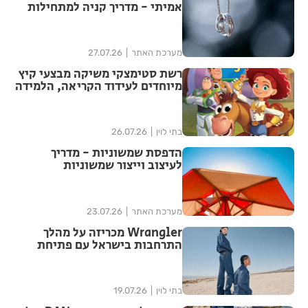
אמיתי - מדריך קניה למתחילות
מערכת האתר
27.07.26
רשת סטימצקי משיקה מבצעי קיץ
מיוחדים לעידוד הקריאה, הלמידה
והבילוי המשפחתי בחופש הגדול
בתי לוין
26.07.26
הדפסת שמשוניות - מדריך
לעיצוב וייצור שמשוניות
איכותיות
מערכת האתר
23.07.26
Wrangler מכריזה על מהלך
התרחבות בישראל עם פתיחת
חנות חדשה בתל אביב, הראשונה
בישראל המעוצבת בהתאם
לקונספט החנויות הבינלאומי של
בתי לוין
19.07.26
המותג