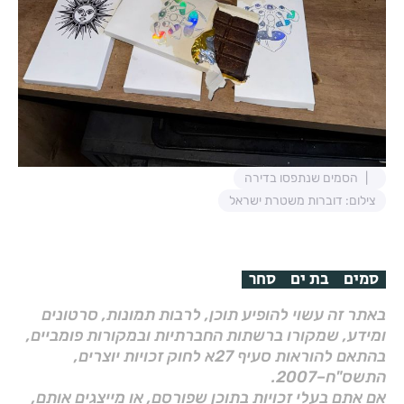
הסמים שנתפסו בדירה
צילום: דוברות משטרת ישראל
סמים
בת ים
סחר
באתר זה עשוי להופיע תוכן, לרבות תמונות, סרטונים
ומידע, שמקורו ברשתות החברתיות ובמקורות פומביים,
בהתאם להוראות סעיף 27א לחוק זכויות יוצרים,
התשס"ח–2007.
אם אתם בעלי זכויות בתוכן שפורסם, או מייצגים אותם,