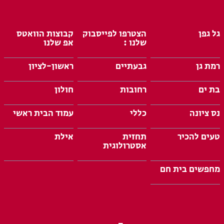
גל גפן
הצטרפו לפייסבוק
קבוצות הוואטס
שלנו :
אפ שלנו
רמת גן
גבעתיים
ראשון-לציון
בת ים
רחובות
חולון
נס ציונה
כללי
עמוד הבית ראשי
טעים להכיר
תחזית
אילת
אסטרולוגית
מחפשים בית חם