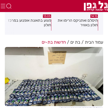
:58
13:05
14:15
תיסלם ואתניקס הרימו את
פצוע בתאונת אופנוע במרכז
גופ
חולון באוויר
חולון
עמוד הבית
בת ים
חדשות בת-ים