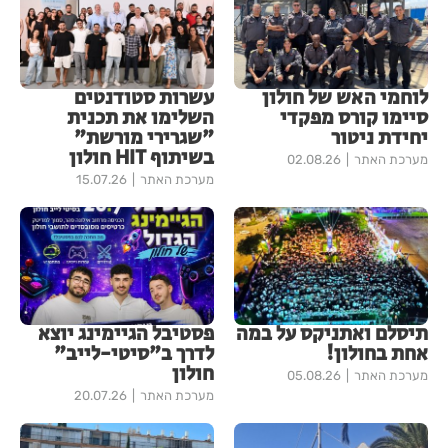
לוחמי האש של חולון
עשרות סטודנטים
סיימו קורס מפקדי
השלימו את תכנית
יחידת ניטור
"שגרירי מורשת"
בשיתוף HIT חולון
מערכת האתר
02.08.26
מערכת האתר
15.07.26
תיסלם ואתניקס על במה
פסטיבל הגיימינג יוצא
אחת בחולון!
לדרך ב"סיטי-לייב"
חולון
מערכת האתר
05.08.26
מערכת האתר
20.07.26