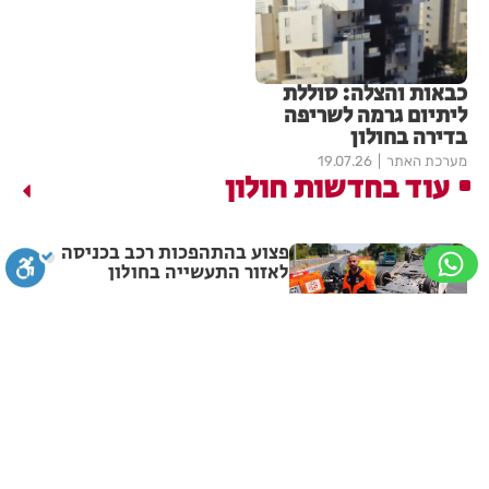
כבאות והצלה: סוללת
ליתיום גרמה לשריפה
בדירה בחולון
מערכת האתר
19.07.26
עוד בחדשות חולון
פצוע בהתהפכות רכב בכניסה
לאזור התעשייה בחולון
מערכת האתר
07.08.26
סגירה
ביטול הבהובים
מונוכרום
ספיה
תיסלם ואתניקס הרימו את חולון
באוויר
ניגודיות גבוהה
שחור צהוב
היפוך צבעים
הדגשת כותרות
מערכת האתר
07.08.26