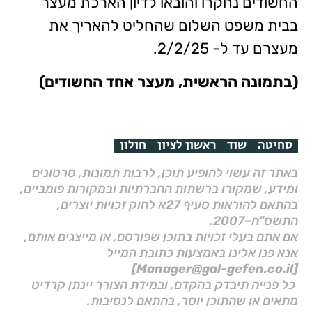
החשודים נחקרו והובאו לדיון הארכת מעצר
בבית משפט השלום שהחליט להאריך את
מעצרם עד ל- 2/2/25.
(בתמונה הראשית, מעצר אחד החשודים)
סחיטה
שוד
ראשון לציון
חולון
באתר זה עשוי להופיע תוכן, לרבות תמונות, סרטונים
ומידע, שמקורו ברשתות החברתיות ובמקורות פומביים,
בהתאם להוראות סעיף 27א לחוק זכויות יוצרים,
התשס"ח–2007.
אם אתם בעלי זכויות בתוכן שפורסם, או מייצגים אותם,
אנא פנו אלינו באמצעות כתובת המייל
[Manager@gal-gefen.co.il]
כל פנייה תיבדק בהקדם, ובמידת הצורך יינתן קרדיט
מתאים או שהתוכן יוסר, בהתאם לנסיבות.