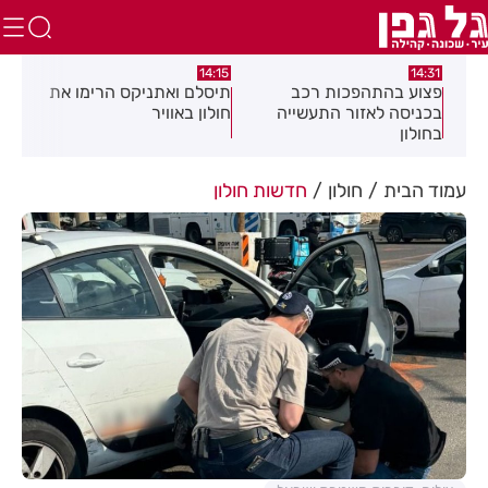
:05
14:15
14:31
מה
פצוע בהתהפכות רכב
תיסלם ואתניקס הרימו את
פצו
בכניסה לאזור התעשייה
חולון באוויר
חול
בחולון
עמוד הבית
חולון
חדשות חולון