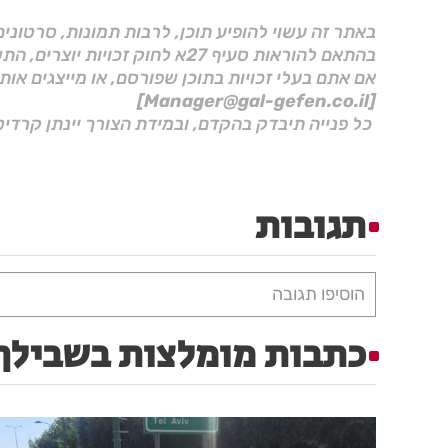
באתר זה עשוי להופיע תוכן, לרבות תמונות, סרטוני
בהתאם להוראות סעיף 27א לחוק זכויות יוצרים, התשס"ח–2007.
אם אתם בעלי זכויות בתוכן שפורסם, או מייצגים אות
[Manager@gal-gefen.co.il]
כל פנייה תיבדק בהקדם, ובמידת הצורך יינתן קרדיט
תגובות
הוסיפו תגובה
כתבות מומלצות בשבילך