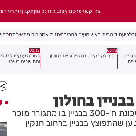
צרו קשר
פרסם אצלנו
לוח גל גפן
תקנון אתר
אודות
כללי
עמוד הבית ראשי
טעים להכיר
תחזית אסטרולוגית
אילת
מחפשי
06.08.26
00:32
ולון
בשורה ענקית לבעלי העסקים
תושב בת ים נעצר בח
והתושבים בעיר!
של צעירה בת 18
בניין בחולון
ע
שוב פיצוץ בבניין בחולון, הפעם בשכונת ח'-300 בבניין בו מתגורר מוכר
 שהתפוצץ בבניין ברחוב חנקין