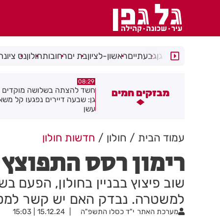
רמת גן
גבעתיים
ראשון-לציון
בת ים
רחובות
חולון
נס ציונה
05:43
08:29
שד להצתה בשלושה מוקדים ברמת
הסוף לקורקינטים הציבוריים בח
מבזקים חמים
ן: שבעה דיירים נפגעו קל משאיפת
שן
עמוד הבית
חולון
חדשות חולון
רימון רסס התפוצץ ב
למשטרה. נבדק האם יש קשר למטען
מערכת האתר
י"ד כסלו התשפ"ה
15.12.24 | 15:03