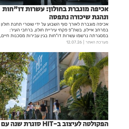
אכיפה מוגברת בחולון: עשרות דו"חות
ונהגת שיכורה נתפסה
אכיפה מוגברת לאורך סוף השבוע על ידי שוטרי תחנת חולון
במרחב איילון, בשת"פ פקחי עיריית חולון, ברחבי העיר:
במסגרתה נרשמו עשרות דו"חות בגין עבירות מסכנות חיים,
ונהגת נתפסה כשהיא נוהגת תחת השפעת אלכוהול – זאת
מערכת האתר
12.07.26
על רקע פעילות נחושה ומתמשכת שהובילה למאות החרמות
של כלי מיקרומוביליטי מתחילת השנה
הפקולטה לעיצוב ב-HIT סוגרת שנה עם