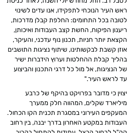
לסבל רב. החל מחודש יולי השנה, לאחר כניסת
ראש העיר הנוכחי לתפקידו, אנו עדים לשינוי
לטובה בכל התחומים: החלפת קבלן מדרכות,
ריענון הפיקוח, החשת קצב העבודות ואיכותן,
הקצאת יותר חניות, תכנון נוף עדכני, והעיקר,
אוזן קשבת לבקשותינו, שיתוף נציגות התושבים
בהליך קבלת ההחלטות וערוץ הידברות ישיר
של הנציגות, אל מול כל דרגי התכנון והביצוע
עד לראש העיר."
יצוין כי מדובר בפרויקט בהיקף של כרבע
מיליארד שקלים, המהווה חלק ממערך
המעקפים העירוני במסגרת תכנית הקו הכחול.
העבודות במקטע האחרון בדרך יבנה, בין רחוב
קק"ל לרחוב הרצל, עתידות להתחיל בקרוב,