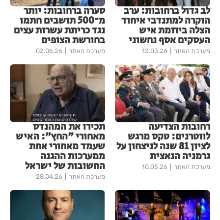
לב גדול ברחובות: ערב
סערה ברחובות: יותר
הוקרה למתנדבי איחוד
מ־500 תושבים חתמו
הצלה ביוזמת איש
נגד כריתת עשרות עצים
העסקים אסף נחשוני
בחורשת הצופים
מערכת האתר
12.03.26
מערכת האתר
02.06.26
רחובות הצדיעה
תכירו את המהנדס
לווטרנים: טקס מרגש
מאחורי "החץ": האיש
לציון 81 שנה לניצחון על
שעמד מאחורי אחת
גרמניה הנאצית
ממערכות ההגנה
החשובות של ישראל
מערכת האתר
10.05.26
מערכת האתר
28.04.26