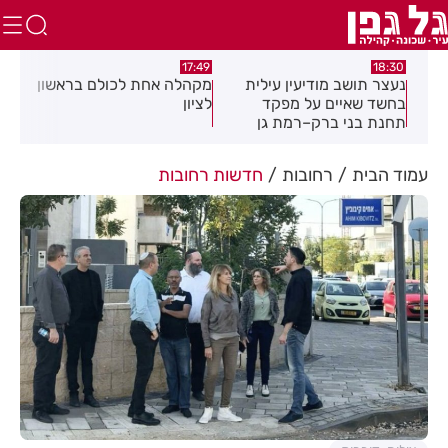
:02
17:49
18:30
נעצר תושב מודיעין עילית
מקהלה אחת לכולם בראשון
תוש
בחשד שאיים על מפקד
לציון
שבו
תחנת בני ברק–רמת גן
בקבוצת ווטסאפ
עמוד הבית
רחובות
חדשות רחובות