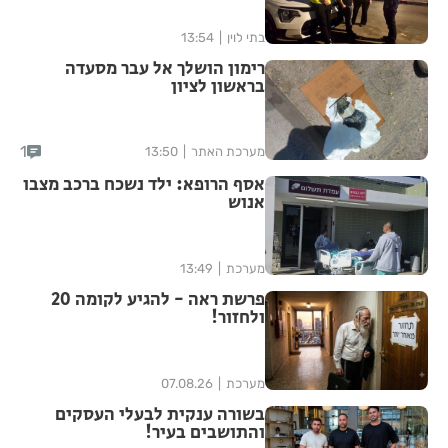
בתי לוין
13:54
רימון הושלך אל עבר מסעדה
בראשון לציון
1
מערכת האתר
13:50
אסף הרופא: ילד נשכח ברכב מצבו
אנוש
מערכת
13:49
פרשת ראה - להגיע לקומה 20
ולחזור!
מערכת
07.08.26
בשורה ענקית לבעלי העסקים
והתושבים בעיר!