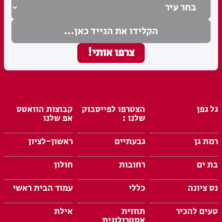
גל גפן
הצטרפו לפייסבוק
קבוצות הוואטס
שלנו :
אפ שלנו
רמת גן
גבעתיים
ראשון-לציון
בת ים
רחובות
חולון
נס ציונה
כללי
עמוד הבית ראשי
טעים להכיר
תחזית
אילת
אסטרולוגית