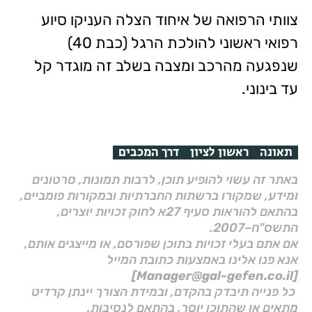
צוותי הרפואה של איחוד הצלה העניקו סיוע
רפואי ראשוני להולכת הרגל (כבת 40)
שנפגעה מהרכב ומצבה בשלב זה מוגדר קל
עד בינוני.
תאונה
ראשון לציון
דרך המכבים
באתר זה עשוי להופיע תוכן, לרבות תמונות, סרטונים
ומידע, שמקורו ברשתות החברתיות ובמקורות פומביים,
בהתאם להוראות סעיף 27א לחוק זכויות יוצרים,
התשס"ח–2007.
אם אתם בעלי זכויות בתוכן שפורסם, או מייצגים אותם,
אנא פנו אלינו באמצעות כתובת המייל
[Manager@gal-gefen.co.il]
כל פנייה תיבדק בהקדם, ובמידת הצורך יינתן קרדיט
מתאים או שהתוכן יוסר, בהתאם לנסיבות.