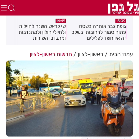
:08
14:49
15:09
כז
גופת גבר אותרה בשטח
שי לראש השנה לחיילות
מאח
פתוח סמוך לרחובות: בשלב
ולחיילי חולון ולמתנדבות
הנד
זה אין חשד לפלילים
ומתנדבי השירות
הלאומי-אזרחי
עמוד הבית
ראשון-לציון
חדשות ראשון-לציון