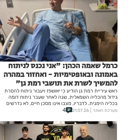
כרמל שאמה הכהן: "אני נכנס לניתוח
באמונה ובאופטימיות - ואחזור במהרה
להמשיך לשרת את תושבי רמת גן"
ראש עיריית רמת גן הודיע כי יאושפז ויעבור ניתוח להסרת
גידול מהכליה השמאלית, שנה לאחר שעבר ניתוח דומה
בכליה הימנית. לדבריו, מצבו אינו מסכן חיים, לא נדרשים
4
טיפולים משלימים והוא צפוי לשוב לעבודה בתוך שבועות
מערכת האתר
21.07.26
ספורים. במקביל תקף את מפיצי השמועות סביב מצבו
הבריאותי והודה לתושבים על התמיכה, הברכות והתפילות.