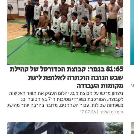
81:65 בגמר: קבוצת הכדורסל של קהילת
שבט הנובה הוכתרה לאלופת ליגת
מקומות העבודה
וני
ניצחון מרגש על קבוצת מ.ס. יהלום העניק את תואר האליפות
לקבוצה, המורכבת משורדי מסיבות ה־7 באוקטובר ובני
משפחות שכולות. עבור השחקנים, מדובר בהרבה יותר מהישג
ספורטיבי – אלא בסמל של שיקום, תקווה והנצחת חבריהם
מערכת האתר
17.07.26
שנפלו.