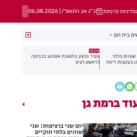
כ"ג אב התשפ"ו | 06.08.2026
מדיניות פרטיות
ם בית חם
14:37
14:52
ופנוע בכניסה
כתב אישום נגד תושבת בת ים
בן 91 מ
בעקבות התעללות בפעוטות בגן בתל
אישתו בדקי
אביב
וד ברמת גן
יום שני ברציפות: שני
שוהים בלתי חוקיים