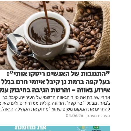
"התגובות של האנשים ריסקו אותי":
בעל קפה ברמת גן קיבל איומי חרם בגלל
אירוע גאווה - והרשת הגיבה בחיבוק ענק
אחרי שאירח את סיור הגאווה הרשמי של העירייה, קיבל בר
ג'נאח, מבעלי "בר קפה", הודעה קולית ממדריך טיולים שאיים
להחרים את המקום משום שהוא "מחזק את הקהילה הגאה".
המענה הנחרץ שלו הפך לוויראלי, והלקוחות הציפו את
מערכת האתר
04.06.26
המקום: "יש פה אפס סובלנות ללהט"בופוביה".