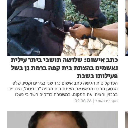
כתב אישום: שלושה תושבי ביתר עילית
נאשמים בהצתת בית קפה ברמת גן בשל
פעילותו בשבת
הפרקליטות הגישה כתב אישום נגד שני בגירים וקטין, שלפי
הנטען תכננו מראש את הצתת בית הקפה "בנדיטה", הצטיידו
בבנזין והציתו את המקום. במשטרה בודקים חשד כי פעלו
בשל פתיחת העסק בשבת וכי קיבלו תשלום מגורם נוסף
מערכת האתר
02.08.26