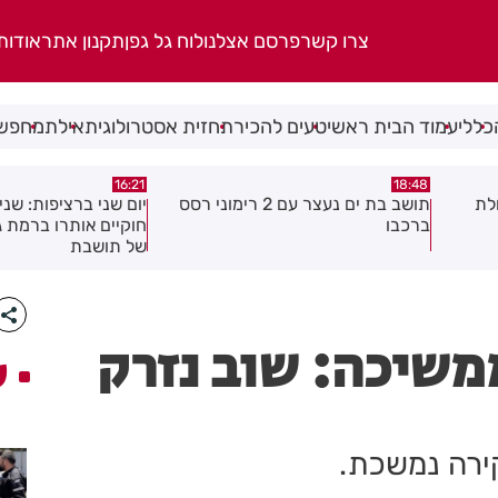
צרו קשר
פרסם אצלנו
לוח גל גפן
תקנון אתר
אודות
כללי
עמוד הבית ראשי
טעים להכיר
תחזית אסטרולוגית
אילת
מחפשי
15:04
16:21
 2 רימוני רסס
יום שני ברציפות: שני שוהים בלתי
צעיר נפצע בתאונת א
חוקיים אותרו ברמת גן בעקבות דיווח
לראשון לציון
של תושבת
משיכה: שוב נזרק
ע
ירה נמשכת.