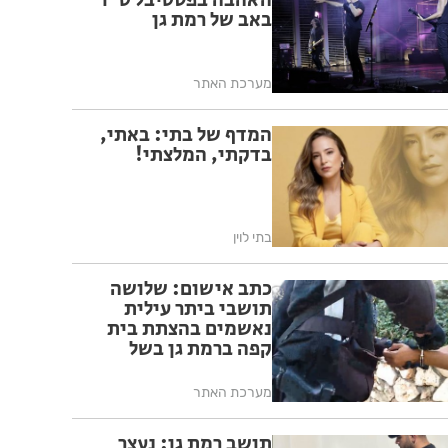
האהבה בפסטיבל ט״ו
באב של רמת גן
מערכת האתר
המדף של בתי: באתי,
בדקתי, המלצתי!
בתי לוין
כתב אישום: שלושה
תושבי ביתר עילית
נאשמים בהצתת בית
קפה ברמת גן בשל
פעילותו בשבת
מערכת האתר
תושב רמת גן: נעצר