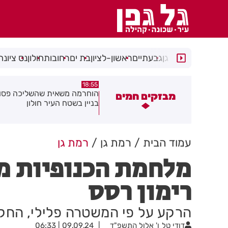
רמת גן
גבעתיים
ראשון-לציון
בת ים
רחובות
חולון
נס ציונה
18:48
18:55
וחרמה משאית שהשליכה פסולת
תושב בת ים נעצר עם
מבזקים חמים
ניין בשטח העיר חולון
ברכבו
עמוד הבית
רמת גן
רמת גן
מלחמת הכנופיות מ
רימון רסס
הרקע על פי המשטרה פלילי, החק
דודי טל
ו' אלול התשפ"ד
09.09.24 | 06:33