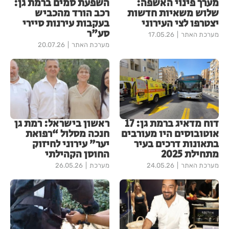
מערך פינוי האשפה:
השפעת סמים ברמת גן:
שלוש משאיות חדשות
רכב הורד מהכביש
יצטרפו לצי העירוני
בעקבות עירנות סיירי
סע"ר
מערכת האתר
17.05.26
מערכת האתר
20.07.26
דוח מדאיג ברמת גן: 17
ראשון בישראל: רמת גן
אוטובוסים היו מעורבים
חנכה מסלול “רפואת
בתאונות דרכים בעיר
יער” עירוני לחיזוק
מתחילת 2025
החוסן הקהילתי
מערכת האתר
24.05.26
מערכת
26.05.26