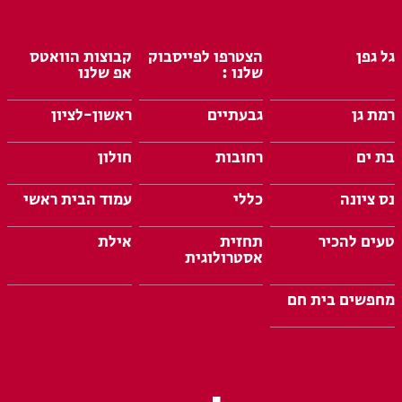
גל גפן
הצטרפו לפייסבוק
קבוצות הוואטס
שלנו :
אפ שלנו
רמת גן
גבעתיים
ראשון-לציון
בת ים
רחובות
חולון
נס ציונה
כללי
עמוד הבית ראשי
טעים להכיר
תחזית
אילת
אסטרולוגית
מחפשים בית חם