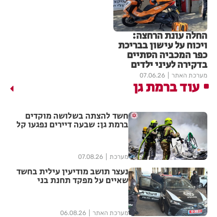
החלה עונת הרחצה:
ויכוח על עישון בבריכת
כפר המכביה הסתיים
בדקירה לעיני ילדים
מערכת האתר
07.06.26
עוד ברמת גן
חשד להצתה בשלושה מוקדים
ברמת גן: שבעה דיירים נפגעו קל
משאיפת עשן
מערכת
07.08.26
נעצר תושב מודיעין עילית בחשד
שאיים על מפקד תחנת בני
ברק–רמת גן בקבוצת ווטסאפ
מערכת האתר
06.08.26