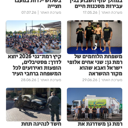
במהלך סוף השבוע בגין
בשלוש ילדות במעבר
עבירות מסכנות חיים
חצייה
מערכת האתר
17.05.26
מערכת האתר
07.07.26
משפחת הלוחמים של
קיץ רמת־גני 2026 יוצא
רמת גן: שני אחים אלופי
לדרך: פסטיבלים,
ישראל ואבא שהוא
הופעות ואירועים לכל
מקור ההשראה
המשפחה ברחבי העיר
מערכת האתר
29.06.26
מערכת האתר
28.06.26
רמת גן משדרגת את
חשד לנהיגה תחת