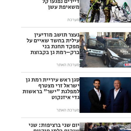
דיירים נפגעו קל
משאיפת עשן
מערכת
נעצר תושב מודיעין
עילית בחשד שאיים על
מפקד תחנת בני
ברק–רמת גן בקבוצת
ווטסאפ
מערכת האתר
סגן ראש עיריית רמת גן
ישראל זרי מצטרף
למפלגת "ישר" בראשות
גדי איזנקוט
מערכת האתר
יום שני ברציפות: שני