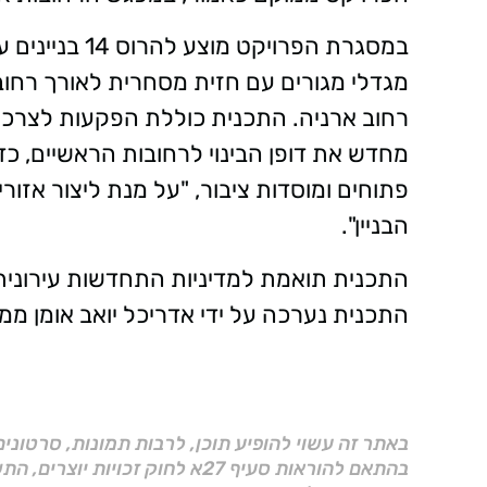
מגדלי מגורים עם חזית מסחרית לאורך רחוב א
רחוב ארניה. התכנית כוללת הפקעות לצרכי ד
מחדש את דופן הבינוי לרחובות הראשיים, כ
פתוחים ומוסדות ציבור, "על מנת ליצור אזורי
הבניין".
התכנית תואמת למדיניות התחדשות עירונית 
התכנית נערכה על ידי אדריכל יואב אומן ממש
באתר זה עשוי להופיע תוכן, לרבות תמונות, סרטוני
בהתאם להוראות סעיף 27א לחוק זכויות יוצרים, התשס"ח–2007.