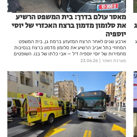
מאסר עולם בדרך: בית המשפט הרשיע
את סלומון מדמון ברצח האכזרי של יוסי
יוספיה
ארבע שנים לאחר הרצח המזעזע ברמת גן, בית המשפט
המחוזי בתל אביב הרשיע את סלומון מדמון ברצח בנסיבות
מחמירות של יוסי יוספיה ז״ל — אבי כלתו של בנו. השופטים
דחו את טענת השכרות וקבעו: הנאשם היה מודע למעשיו
מערכת האתר
23.06.26
ופעל מתוך כוונה ברורה.