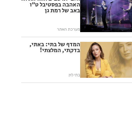
האהבה בפסטיבל ט״ו
באב של רמת גן
מערכת האתר
המדף של בתי: באתי,
בדקתי, המלצתי!
בתי לוין