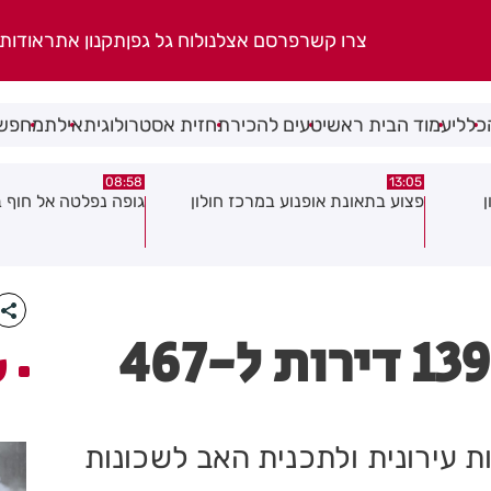
צרו קשר
פרסם אצלנו
לוח גל גפן
תקנון אתר
אודות
כללי
עמוד הבית ראשי
טעים להכיר
תחזית אסטרולוגית
אילת
מחפשי
08:58
13:05
פצוע בתאונת אופנוע במרכז חולון
גופה נפלטה אל חוף ב
רמת גן: ככה יהפכו 139 דירות ל-467
ע
 עירונית ולתכנית האב לשכונות