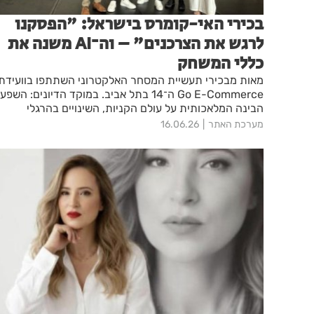
בכירי האי-קומרס בישראל: "הפסקנו
לרגש את הצרכנים" – וה־AI משנה את
כללי המשחק
מאות מבכירי תעשיית המסחר האלקטרוני השתתפו בוועידת
Go E-Commerce ה־14 בתל אביב. במוקד הדיונים: השפ
הבינה המלאכותית על עולם הקניות, השינויים בהרגלי
הצריכה והאתגרים החדשים של הענף.
מערכת האתר
16.06.26