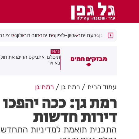
רמת גן
גבעתיים
ראשון-לציון
בת ים
רחובות
חולון
נס ציונה
14:15
14:31
צוע בהתהפכות רכב בכניסה לאזור
תיסלם ואתניקס הרימו את חולון
מבזקים חמים
תעשייה בחולון
באוויר
עמוד הבית
רמת גן
רמת גן
דירות חדשות
התכנית תואמת למדיניות התחדשות