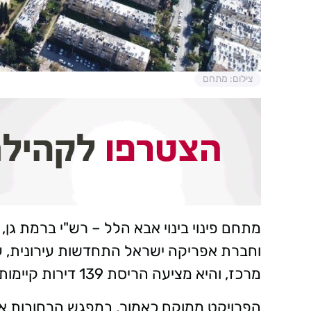
צילום: מתחם
מתחם פינוי בינוי אבא הלל – רש"י ברמת גן
וחברת אפריקה ישראל התחדשות עירונית, ע
מרכז, והיא מציעה הריסת 139 דירות קיימות, שבמקומן ייבנו 467 דירות חדשות.
הפרויקט ממוקם כאמור, במפגש הרחובות אב