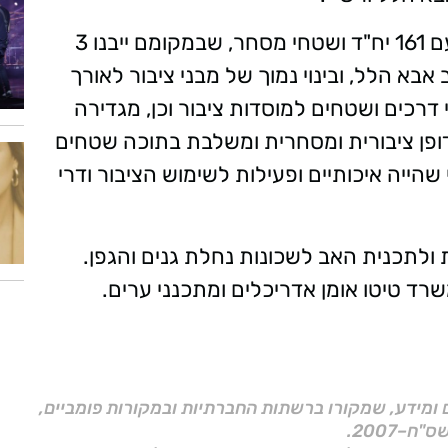
במסגרת הפרויקט מוצע להרוס 14 בניינים עם 161 יח"ד ושטחי מסחר, שבמקומם ייבנו 3
בא הלל, ובינוי נמוך של מבני ציבור לאורך
רכים ושטחים למוסדות ציבור וכן, מגדירה
דופן ציבורית ומסחרית ומשלבת בתוכה שטחים
 שהייה איכותיים ופעילות לשימוש הציבור ודרי
ולתכנית האב לשכונות נחלת גנים והגפן.
רד טיטו אומן אדריכלים ומתכנני ערים.
ם ומידע, שמקורו ברשתות החברתיות ובמקורות פומביים,