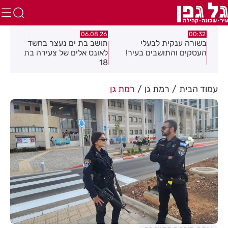
.26
06.08.26
00:32
יים
בשורה ענקית לבעלי
תושב בת ים נעצר בחשד
העסקים והתושבים בעיר!
לאונס אלים של צעירה בת
שקל
18
האו
עמוד הבית
רמת גן
רמת גן