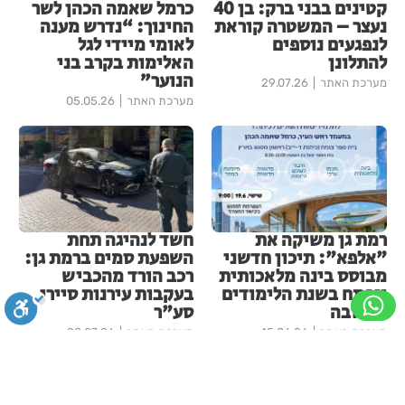
קטינים בבני ברק: בן 40
כרמל שאמה הכהן לשר
נעצר – המשטרה קוראת
החינוך: “נדרש מענה
לנפגעים נוספים
לאומי מיידי לגל
להתלונן
האלימות בקרב בני
הנוער”
מערכת האתר
29.07.26
מערכת האתר
05.05.26
רמת גן משיקה את
חשד לנהיגה תחת
"אלפא": תיכון חדשני
השפעת סמים ברמת גן:
מבוסס בינה מלאכותית
רכב הורד מהכביש
ייפתח בשנת הלימודים
בעקבות עירנות סיירי
הקרובה
סע"ר
מערכת האתר
15.06.26
מערכת האתר
20.07.26
סגירה
ביטול הבהובים
מונוכרום
ספיה