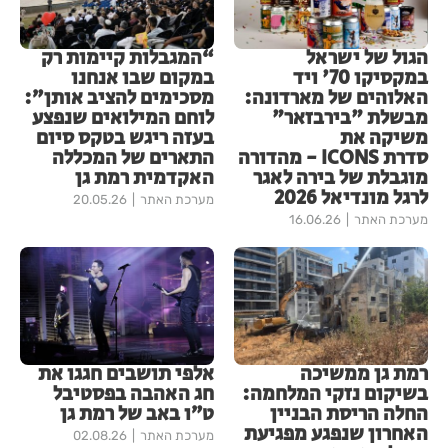
הגול של ישראל
“המגבלות קיימות רק
במקסיקו 70' ויד
במקום שבו אנחנו
האלוהים של מארדונה:
מסכימים להציב אותן”:
מבשלת "בירבזאר"
לוחם המילואים שנפצע
משיקה את
בעזה ריגש בטקס סיום
סדרת ICONS - מהדורה
התארים של המכללה
מוגבלת של בירה לאגר
האקדמית רמת גן
לרגל מונדיאל 2026
מערכת האתר
20.05.26
מערכת האתר
16.06.26
רמת גן ממשיכה
אלפי תושבים חגגו את
בשיקום נזקי המלחמה:
חג האהבה בפסטיבל
החלה הריסת הבניין
ט״ו באב של רמת גן
האחרון שנפגע מפגיעת
מערכת האתר
02.08.26