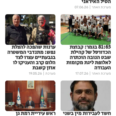
הטיל האיראני
מערכת האתר
07.06.26
81:65 בגמר: קבוצת
ערנות שהפכה להצלת
הכדורסל של קהילת
נפש: מתנדבי המשטרה
שבט הנובה הוכתרה
בגבעתיים עצרו לצד
לאלופת ליגת מקומות
הלום קרב והעניקו לו
העבודה
אוזן קשבת
מערכת האתר
17.07.26
מערכת
19.05.26
חשד לעבירות מין בשני
ראש עיריית רמת גן