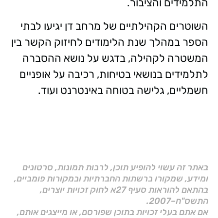
התלמידים והציבור.
השוטרים הקהילתיים של מרחב דן יגיעו לבתי
הספר במהלך שנת הלימודים לחיזוק הקשר בין
המשטרה לקהילה, בדגש על נושא ההסברה
לתלמידים בנושאי בטיחות, רכיבה על אופניים
חשמליים, גלישה בטוחה באינטרנט ועוד.
באתר זה עשוי להופיע תוכן, לרבות תמונות, סרטונים
ומידע, שמקורו ברשתות החברתיות ובמקורות פומביים,
בהתאם להוראות סעיף 27א לחוק זכויות יוצרים,
התשס"ח–2007.
אם אתם בעלי זכויות בתוכן שפורסם, או מייצגים אותם,