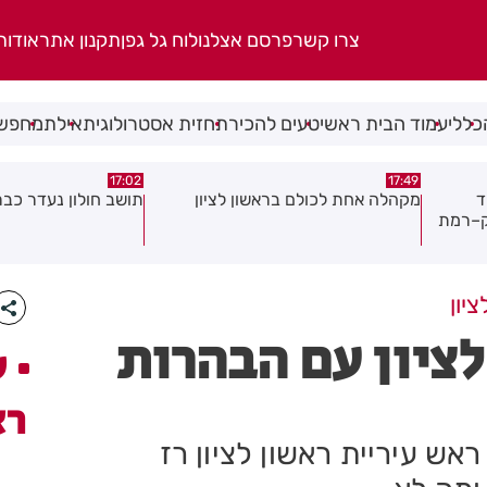
צרו קשר
פרסם אצלנו
לוח גל גפן
תקנון אתר
אודות
כללי
עמוד הבית ראשי
טעים להכיר
תחזית אסטרולוגית
אילת
מחפשי
15:21
17:02
ן
תושב חולון נעדר כבר שבועיים
"הרצל שמח בחמישי":
יוצאת ביוזמה חדשה 
במרכז העיר
יון
לציון עם הבהרות
ע
רא
ש עיריית ראשון לציון רז