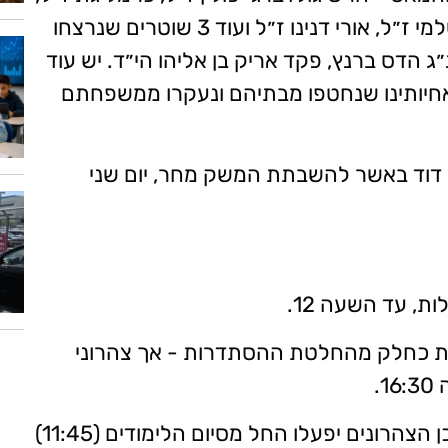
אלכס לובנוב ז״ל אלמוג סרוסי ז״ל, עדן ירושלמי ז״ל, אורי דנינו ז״ל ועוד 3 שוטרים שנרצחו
״ג הדס ברנץ, פקד אריק בן אליהו הי״ד. יש עוד
 ואחיותינו שנחטפו מבתיהם ונעקרו ממשפחתם
 דוד באשר להשבתת המשק מחר, יום שני
ת, עד השעה 12.
תות כחלק מהחלטת ההסתדרות - אך צהרוני
בתי הספר יפעלו עד השעה 11:45 ולאחר מכן הצהרונים יפעלו החל מסיום הלימודים (11:45)