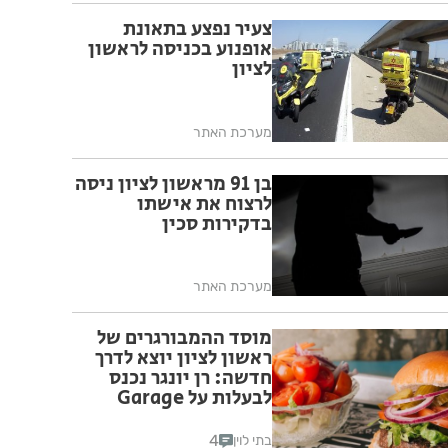
צעיר נפצע בתאונת
אופנוע בכניסה לראשון
לציון
מערכת האתר
בן 91 מראשון לציון ניסה
לרצוח את אישתו
בדקירות סכין
מערכת האתר
מוסד ההמבורגרים של
ראשון לציון יוצא לדרך
חדשה: רן יונגר נכנס
לבעלות על Garage
Burger
4
בתי לוין