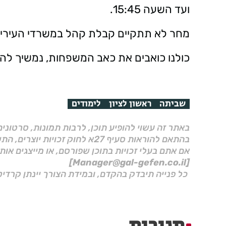
ועד השעה 15:45.
מחר לא תתקיים קבלת קהל במשרדי העיריי
כולנו כואבים את כאב המשפחות, נמשיך להת
שביתה
ראשון לציון
לימודים
באתר זה עשוי להופיע תוכן, לרבות תמונות, סרטוני
בהתאם להוראות סעיף 27א לחוק זכויות יוצרים, התשס"ח–2007.
אם אתם בעלי זכויות בתוכן שפורסם, או מייצגים אות
[Manager@gal-gefen.co.il]
כל פנייה תיבדק בהקדם, ובמידת הצורך יינתן קרדיט
תגובות