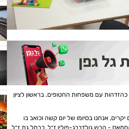
כהזדהות עם משפחות החטופים. בראשון לציון
קרים, אנחנו בסיומו של יום קשה וכואב בו
 6 חטופים בשבי החמאס - הרש גולדברג-פולין ז״ל, כרמל גת ז״ל,