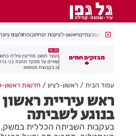
רמת גן
גבעתיים
ראשון-לציון
בת ים
רחובות
חולון
נס ציונה
17:49
18:30
עצר תושב מודיעין עילית בחשד
מקהלה אחת לכולם בראשון לציו
מבזקים חמים
איים על מפקד תחנת בני ברק–רמת
ן בקבוצת ווטסאפ
עמוד הבית
ראשון-לציון
חדשות ראשון-לצ
ראש עיריית ראשון 
בנוגע לשביתה
בעקבות השביתה הכללית במשק, רא