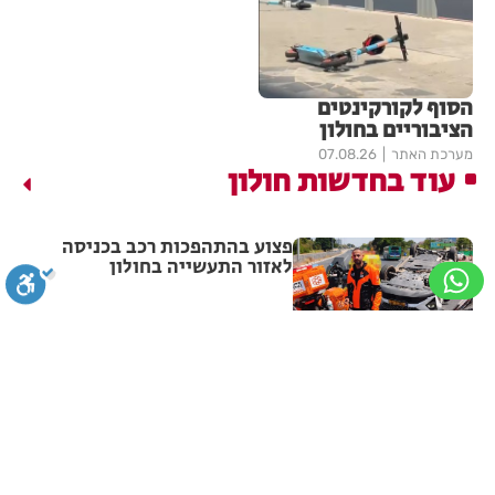
הסוף לקורקינטים
הציבוריים בחולון
מערכת האתר
07.08.26
עוד בחדשות חולון
פצוע בהתהפכות רכב בכניסה
לאזור התעשייה בחולון
מערכת האתר
07.08.26
תיסלם ואתניקס הרימו את חולון
סגירה
ביטול הבהובים
מונוכרום
ספיה
באוויר
ניגודיות גבוהה
שחור צהוב
היפוך צבעים
הדגשת כותרות
מערכת האתר
07.08.26