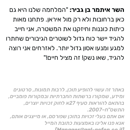
השר איתמר בן גביר:
"המלחמה שלנו היא גם
כאן ברחובות ולא רק מול איראן. פתחנו מאות
כיתות כוננות וחיזקנו את המשטרה, אני חייב
להגיד יישר כוח גדול לשוטרים הגיבורים שחתרו
למגע ומנעו אסון גדול יותר. לאזרחים אני רוצה
להגיד, שאו נשק! זה מציל חיים!"
באתר זה עשוי להופיע תוכן, לרבות תמונות, סרטונים
ומידע, שמקורו ברשתות החברתיות ובמקורות פומביים,
בהתאם להוראות סעיף 27א לחוק זכויות יוצרים,
התשס"ח–2007.
אם אתם בעלי זכויות בתוכן שפורסם, או מייצגים אותם,
אנא פנו אלינו באמצעות כתובת המייל
[Manager@gal-gefen.co.il]