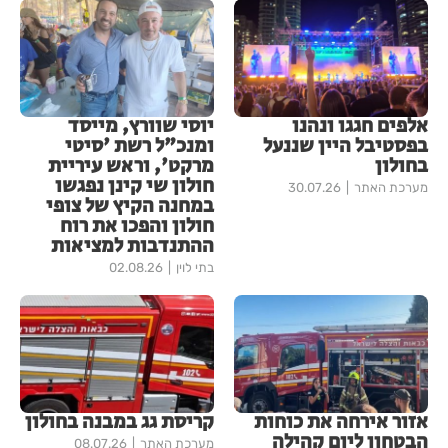
אלפים חגגו ונהנו
יוסי שוורץ, מייסד
בפסטיבל היין שננעל
ומנכ"ל רשת 'סיטי
בחולון
מרקט', וראש עיריית
חולון שי קינן נפגשו
מערכת האתר
30.07.26
במחנה הקיץ של צופי
חולון והפכו את רוח
ההתנדבות למציאות
בתי לוין
02.08.26
אזור אירחה את כוחות
קריסת גג במבנה בחולון
הבטחון ליום קהילה
מערכת האתר
08.07.26