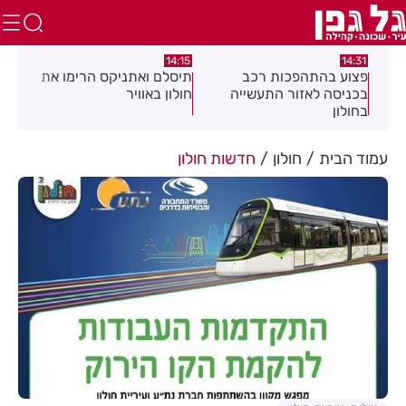
:05
14:15
14:31
מה
פצוע בהתהפכות רכב
תיסלם ואתניקס הרימו את
פצו
בכניסה לאזור התעשייה
חולון באוויר
חול
בחולון
עמוד הבית
חולון
חדשות חולון