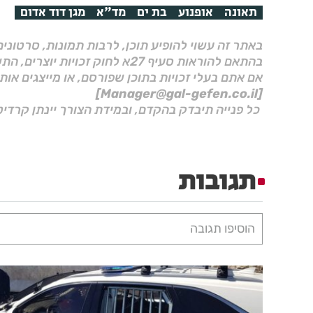
תאונה
אופנוע
בת ים
מד"א
מגן דוד אדום
באתר זה עשוי להופיע תוכן, לרבות תמונות, סרטוני
בהתאם להוראות סעיף 27א לחוק זכויות יוצרים, התשס"ח–2007.
אם אתם בעלי זכויות בתוכן שפורסם, או מייצגים אות
[Manager@gal-gefen.co.il]
כל פנייה תיבדק בהקדם, ובמידת הצורך יינתן קרדיט
תגובות
הוסיפו תגובה