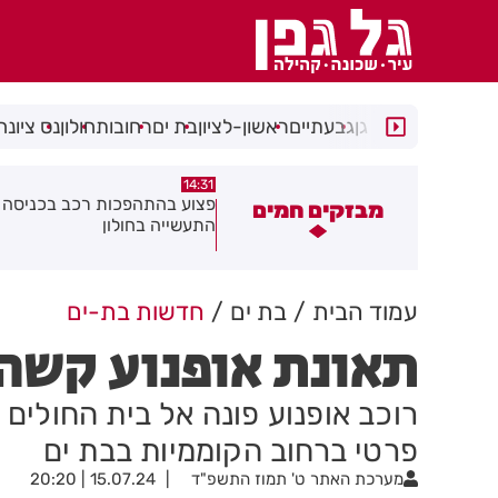
רמת גן
גבעתיים
ראשון-לציון
בת ים
רחובות
חולון
נס ציונה
14:15
14:31
צוע בהתהפכות רכב בכניסה לאזור
תיסלם ואתניקס הרימו את חולון
מבזקים חמים
תעשייה בחולון
באוויר
עמוד הבית
בת ים
חדשות בת-ים
תאונת אופנוע קשה 
רוכב אופנוע פונה אל בית החולים
פרטי ברחוב הקוממיות בבת ים
מערכת האתר
ט' תמוז התשפ"ד
15.07.24 | 20:20