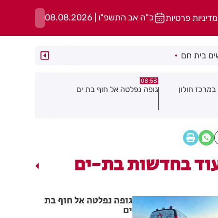
כ"ה אב התשפ"ו | 08.08.2026
מדיניות פרטיות
ם בית חם
05:43
08:29
ת ים
חשד להצתה בשלושה מוקדים ברמת
הסוף לקורקי
גן: שבעה דיירים נפגעו קל משאיפת
עשן
וד בחדשות בת-ים
גופה נפלטה אל חוף בת
ים