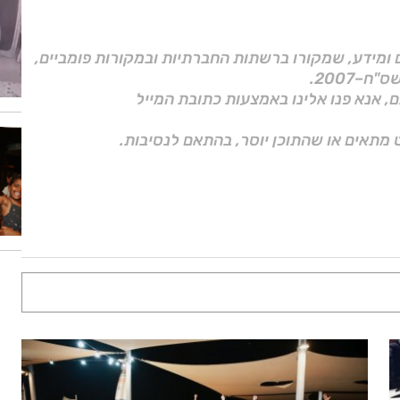
ם ומידע, שמקורו ברשתות החברתיות ובמקורות פומביים,
ם, אנא פנו אלינו באמצעות כתובת המייל
 מתאים או שהתוכן יוסר, בהתאם לנסיבות.