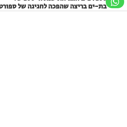
בת-ים בריצה שהפכה לחגיגה של ספורט
ביום חמישי, (16.7), התקיימה בבת-ים ריצה קהילתית
מיוחדת, במסגרתה השתתפו כ-100 משתתפות ומשתתפים
מקהילת דוברי הרוסית.
ניווט מקלדת
ביטול הבהובים
מונוכרום
ספיה
מערכת האתר
21.07.26
גופן קריא
הגדלת גופן
הקטנת גופן
הגדלת מסך
שני פצועים בתאונה במרכז בת ים
במהלך הלילה צוותי רפואה העניקו סיוע רפואי לשני פצועים
בעקבות תאונה ברחוב בלפור