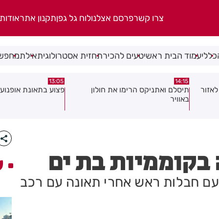
צרו קשר
פרסם אצלנו
לוח גל גפן
תקנון אתר
אודות
כללי
עמוד הבית ראשי
טעים להכיר
תחזית אסטרולוגית
אילת
מחפשי
08:58
13:05
פצוע בתאונת אופנוע במרכז חולון
גופה נפלטה אל חוף ב
בקוממיות בת ים
ע
 עם חבלות ראש אחרי תאונה עם רכב