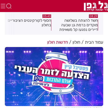
:32
05:43
08:29
ים
חשד להצתה בשלושה
הסוף לקורקינטים הציבוריים
בשו
מוקדים ברמת גן: שבעה
בחולון
העס
דיירים נפגעו קל משאיפת
עשן
עמוד הבית
חולון
חדשות חולון