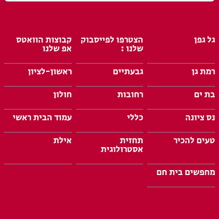
גל גפן
הצטרפו לפייסבוק
קבוצות הוואטס
שלנו :
אפ שלנו
רמת גן
גבעתיים
ראשון-לציון
בת ים
רחובות
חולון
נס ציונה
כללי
עמוד הבית ראשי
טעים להכיר
תחזית
אילת
אסטרולוגית
מחפשים בית חם