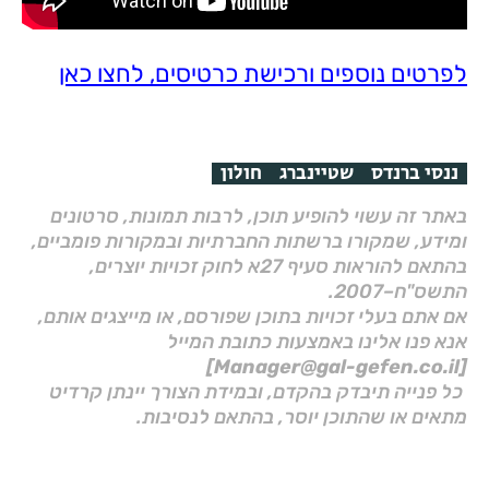
לפרטים נוספים ורכישת כרטיסים, לחצו כאן
ננסי ברנדס
שטיינברג
חולון
באתר זה עשוי להופיע תוכן, לרבות תמונות, סרטונים
ומידע, שמקורו ברשתות החברתיות ובמקורות פומביים,
בהתאם להוראות סעיף 27א לחוק זכויות יוצרים,
התשס"ח–2007.
אם אתם בעלי זכויות בתוכן שפורסם, או מייצגים אותם,
אנא פנו אלינו באמצעות כתובת המייל
[Manager@gal-gefen.co.il]
כל פנייה תיבדק בהקדם, ובמידת הצורך יינתן קרדיט
מתאים או שהתוכן יוסר, בהתאם לנסיבות.