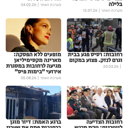
בלילה
מערכת האתר
04.02.26
מערכת האתר
12.07.26
רחובות: רסיס פגע בבית
מופעים ללא הפסקה:
וגרם לנזק. פצוע במקום
מארינה מקסימיליאן
מגיעה לרחובות במסגרת
20.03.26
אירועי ״בימות פיס״
מערכת האתר
05.08.26
רחובות הצדיעה
ברגע האמת: דיור מוגן
לווטרנים: טקס מרגש
ברחובות פתח את שעריו