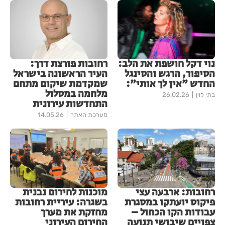
נוי דקל חושפת את הלב:
רחובות פורצת דרך:
הסיפור, הרגש והסינגל
העיר הראשונה בישראל
החדש "אין לך אותי":
שמקדמת שיקום מתחם
מלחמה במסלול
בתי לוין
26.02.26
התחדשות עירונית
מערכת האתר
14.05.26
רחובות: ארבעה עצי
מוכנות לחירום נבנית
פיקוס יועתקו במסגרת
בשגרה: עיריית רחובות
עבודות הקו הכחול –
מחזקת את מערך
צפויים שיבושי תנועה
החירום העירוני