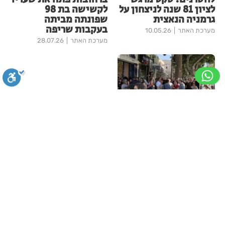
לציון 81 שנה לניצחון על
לקשישה בת 98
גרמניה הנאצית
שפונתה מביתה
בעקבות שריפה
מערכת האתר
10.05.26
מערכת האתר
28.07.26
שבת של סולידריות:
סגירה
ביטול הבהובים
מונוכרום
ספיה
הציבור ברחובות אמר
את דברו
מערכת האתר
16.05.26
עוד בחדשות רחובות
ניגודיות גבוהה
שחור צהוב
היפוך צבעים
הדגשת כותרות
"הרצל שמח בחמישי": עיריית
הדגשת קישורים
תיאור קבוע
גופן קריא
הגדלת גופן
רחובות יוצאת ביוזמה חדשה
לעידוד העסקים במרכז העיר