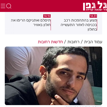
:05
14:15
14:31
מה
פצוע בהתהפכות רכב
תיסלם ואתניקס הרימו את
פצו
בכניסה לאזור התעשייה
חולון באוויר
חול
בחולון
עמוד הבית
רחובות
חדשות רחובות