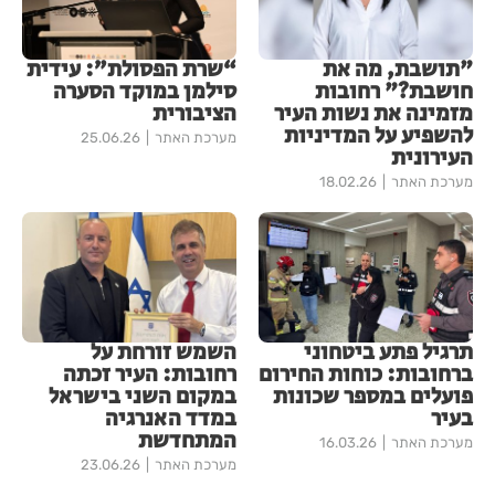
"תושבת, מה את
“שרת הפסולת”: עידית
חושבת?" רחובות
סילמן במוקד הסערה
מזמינה את נשות העיר
הציבורית
להשפיע על המדיניות
מערכת האתר
25.06.26
העירונית
מערכת האתר
18.02.26
תרגיל פתע ביטחוני
השמש זורחת על
ברחובות: כוחות החירום
רחובות: העיר זכתה
פועלים במספר שכונות
במקום השני בישראל
בעיר
במדד האנרגיה
המתחדשת
מערכת האתר
16.03.26
מערכת האתר
23.06.26