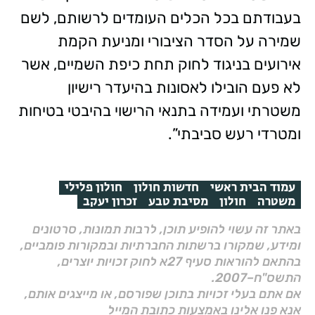
בעבודתם בכל הכלים העומדים לרשותם, לשם
שמירה על הסדר הציבורי ומניעת הקמת
אירועים בניגוד לחוק תחת כיפת השמיים, אשר
לא פעם הובילו לאסונות בהיעדר רישיון
משטרתי ועמידה בתנאי הרישוי בהיבטי בטיחות
ומטרדי רעש סביבתי”.
עמוד הבית ראשי
חדשות חולון
חולון פלילי
משטרה
חולון
מסיבת טבע
זכרון יעקב
באתר זה עשוי להופיע תוכן, לרבות תמונות, סרטונים
ומידע, שמקורו ברשתות החברתיות ובמקורות פומביים,
בהתאם להוראות סעיף 27א לחוק זכויות יוצרים,
התשס"ח–2007.
אם אתם בעלי זכויות בתוכן שפורסם, או מייצגים אותם,
אנא פנו אלינו באמצעות כתובת המייל