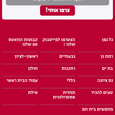
גל גפן
הצטרפו לפייסבוק
קבוצות הוואטס
שלנו :
אפ שלנו
רמת גן
גבעתיים
ראשון-לציון
בת ים
רחובות
חולון
נס ציונה
כללי
עמוד הבית ראשי
טעים להכיר
תחזית
אילת
אסטרולוגית
מחפשים בית חם