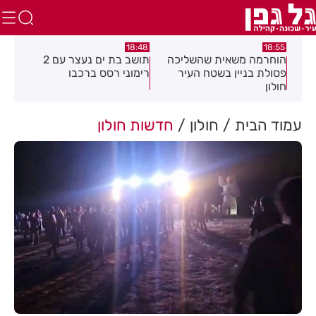
:21
18:48
18:55
את
הוחרמה משאית שהשליכה
תושב בת ים נעצר עם 2
יום
פסולת בניין בשטח העיר
רימוני רסס ברכבו
בלת
חולון
בעק
עמוד הבית
חולון
חדשות חולון