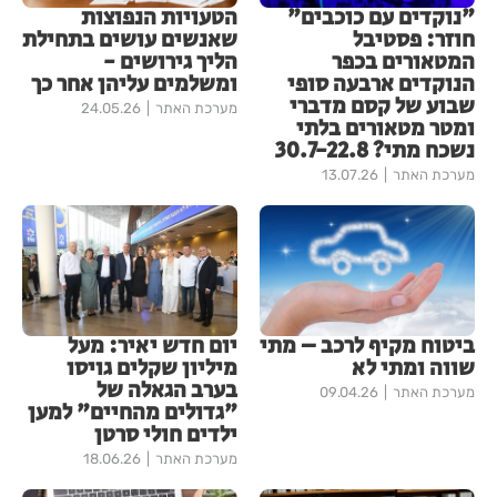
"נוקדים עם כוכבים"
הטעויות הנפוצות
חוזר: פסטיבל
שאנשים עושים בתחילת
המטאורים בכפר
הליך גירושים -
הנוקדים ארבעה סופי
ומשלמים עליהן אחר כך
שבוע של קסם מדברי
מערכת האתר
24.05.26
ומטר מטאורים בלתי
נשכח מתי? 30.7-22.8
מערכת האתר
13.07.26
ביטוח מקיף לרכב – מתי
יום חדש יאיר: מעל
שווה ומתי לא
מיליון שקלים גויסו
בערב הגאלה של
מערכת האתר
09.04.26
"גדולים מהחיים" למען
ילדים חולי סרטן
מערכת האתר
18.06.26