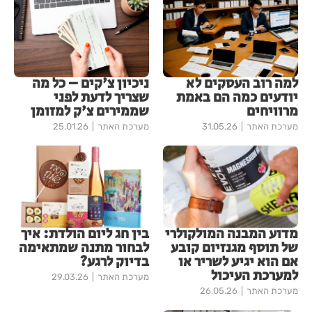
למה רוב העסקים לא
ניכיון צ'קים – כל מה
יודעים כמה הם באמת
שצריך לדעת לפני
מרוויחים
שממירים צ'ק למזומן
מערכת האתר
31.05.26
מערכת האתר
25.01.26
מדוע המבנה המולקולרי
בין חג ליום הולדת: איך
של תוסף מגנזיום קובע
לבחור מתנה שמתאימה
אם הוא יגיע לשריר או
בדיוק לרגע?
למערכת העיכול
מערכת האתר
29.03.26
מערכת האתר
26.05.26